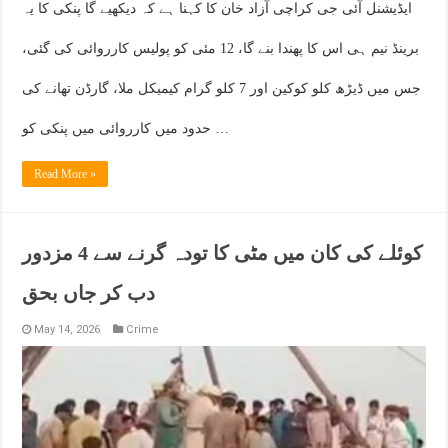
ایڈیشنل آئی جی کراچی آزاد خان کا کہنا ہے کہ دیکھیے گا پنکی کا یہ
برینڈ نیم ہی اس کا پھندا بنے گا، 12 مئی کو پولیس کارروائی کی گئی،
جس میں ڈیڑھ کلو کوکین اور 7 کلو گرام کیمیکل ملا، گارڈن تھانے کی
حدود میں کارروائی میں پنکی کو …
Read More »
کوئلے کی کان میں مٹی کا تودہ گرنے سے 4 مزدور
دب کر جاں بحق
May 14, 2026
Crime