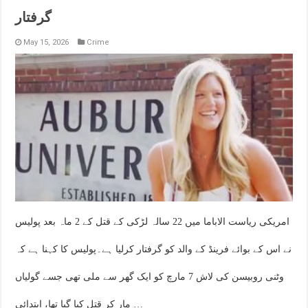
گرفتار
May 15, 2026
Crime
امریکی ریاست الاباما میں 22 سالہ لڑکی کے قتل کے 2 ماہ بعد پولیس
نے اس کے بوائے فرینڈ کے والد کو گرفتار کرلیا ہے۔پولیس کا کہنا ہے کہ
وٹنی روبیسن کی لاش 7 مارچ کو ایک گھر سے ملی تھی جسے گولیاں
مار کر قتل کیا گیا تھا، ابتدائی …