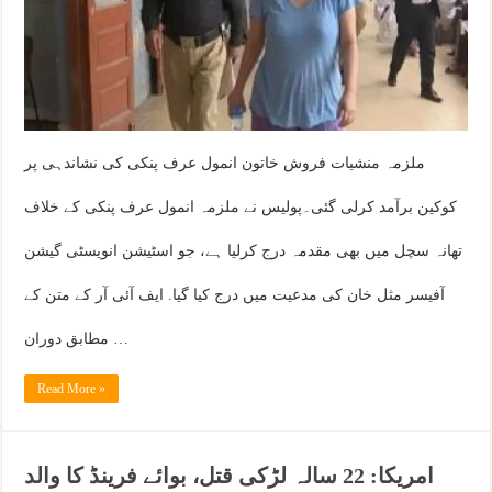
ملزمہ منشیات فروش خاتون انمول عرف پنکی کی نشاندہی پر
کوکین برآمد کرلی گئی۔پولیس نے ملزمہ انمول عرف پنکی کے خلاف
تھانہ سچل میں بھی مقدمہ درج کرلیا ہے، جو اسٹیشن انویسٹی گیشن
آفیسر مثل خان کی مدعیت میں درج کیا گیا. ایف آئی آر کے متن کے
مطابق دوران …
Read More »
امریکا: 22 سالہ لڑکی قتل، بوائے فرینڈ کا والد