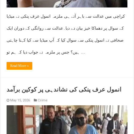
کراچی میں عدالت سے باہر آتے ہی ملزمہ انمول عرف پنکی نے میڈیا
کے سوال پر دھماکا خیز بیان دے دیا۔عدالت سے روانگی کے دوران ایک
صحافی نے انمول پنکی سے سوال کیا کہ آپ میڈیا سے کیا کہنا چاہتی
ہیں؟ جس پر ملزمہ نے جواب دیا کہ ہم تو …
Read More »
انمول عرف پنکی کی نشاندہی پر کوکین برآمد
May 15, 2026
Crime