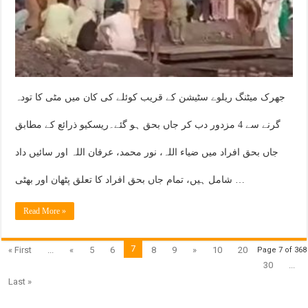
جھرک میٹنگ ریلوے سٹیشن کے قریب کوئلے کی کان میں مٹی کا تودہ
گرنے سے 4 مزدور دب کر جاں بحق ہو گئے۔ریسکیو ذرائع کے مطابق
جاں بحق افراد میں ضیاء اللہ، نور محمد، عرفان اللہ اور سائیں داد
شامل ہیں، تمام جاں بحق افراد کا تعلق پٹھان اور بھٹی …
Read More »
7
« First
...
«
5
6
8
9
»
10
20
Page 7 of 368
30
...
Last »