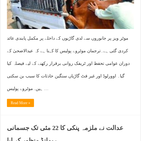
موٹر ویز پر جانوروں سے لدی گاڑیوں کے داخلے پر مکمل پابندی عائد
کردی گئی ہے۔ترجمان موٹروے پولیس کا کہنا ہے کہ عیدالاضحیٰ کے
دوران عوامی تحفظ اور ٹریفک روانی برقرار رکھنے کے لیے فیصلہ کیا
گیا۔ اوورلوڈ اور غیر فٹ گاڑیاں سنگین حادثات کا سبب بن سکتی
ہیں۔موٹروے پولیس …
Read More »
عدالت نے ملزمہ پنکی کا 22 مئی تک جسمانی
ریمانڈ منظور کر لیا