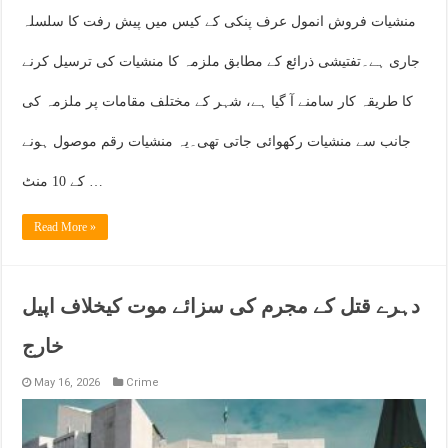
منشیات فروش انمول عرف پنکی کے کیس میں پیش رفت کا سلسلہ
جاری ہے۔تفتیشی ذرائع کے مطابق ملزمہ کا منشیات کی ترسیل کرنے
کا طریقہ کار سامنے آ گیا ہے، شہر کے مختلف مقامات پر ملزمہ کی
جانب سے منشیات رکھوائی جاتی تھی۔یہ منشیات رقم موصول ہونے
کے 10 منٹ …
Read More »
دہرے قتل کے مجرم کی سزائے موت کیخلاف اپیل
خارج
May 16, 2026
Crime