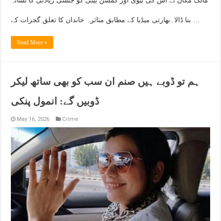
مالک مکان نے اس کی بیوی اور کمسن بیٹی کو جنسی زیادتی کا نشانہ
بنا ڈالا۔بھارتی میڈیا کے مطابق متاثرہ خاندان کا تعلق گجرات کے …
Read More »
ہم تو ڈوبے ہیں صنم ان سب کو بھی ساتھ لیکر
ڈوبیں گے: انمول پنکی
May 16, 2026
Crime