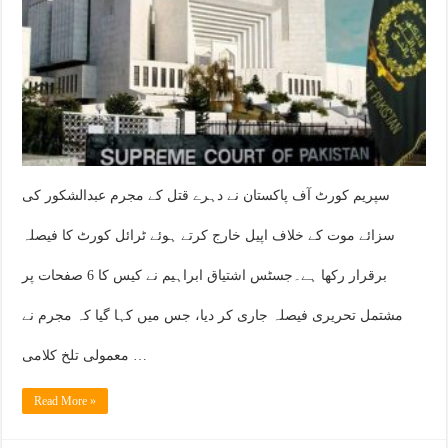
سپریم کورٹ آف پاکستان نے دہرے قتل کے مجرم عبدالشکور کی
سزائے موت کے خلاف اپیل خارج کرتے ہوئے ٹرائل کورٹ کا فیصلہ
برقرار رکھا ہے۔جسٹس اشتیاق ابراہیم نے کیس کا 6 صفحات پر
مشتمل تحریری فیصلہ جاری کر دیا، جس میں کہا گیا کہ مجرم نے
معمولی تلخ کلامی …
Read More »