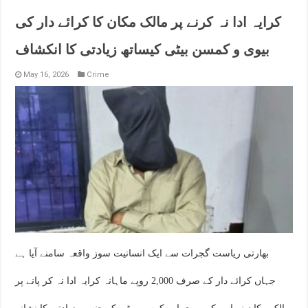
کرایہ ادا نہ کرنے پر مالک مکان کا کرائے دار کی
بیوی و کمسن بیٹی کیساتھ زیادتی کا انکشاف
May 16, 2026
Crime
بھارتی ریاست گجرات سے ایک انسانیت سوز واقعہ سامنے آیا ہے
جہاں کرائے دار کے صرف 2,000 روپے ماہانہ کرایہ ادا نہ کر پانے پر