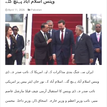
وینس اسلام آباد پہنچ گئے
April 11, 2026
Pakistan
ایران سے جنگ بندی مذاکرات کے لیے امریکا کے نائب صدر جے ڈی
وینس اسلام آباد پہنچ گئے۔اسلام آباد کے نور خان ایئر بیس پر امریکی
نائب صدر جے ڈی وینس کا استقبال آرمی چیف فیلڈ مارشل عاصم
منیر، نائب وزیرِ اعظم و وزیرِ خارجہ اسحاق ڈار، وزیرِ داخلہ محسن