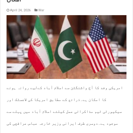
April 24, 2026
War
امریکی وفد کا آج واشنگٹن سے اسلام آباد کےلیے روانہ ہونے
کا امکان ہے۔ذرائع کے مطابق امریکا کی لاجسٹک اور
سیکیورٹی ٹیم مذاکراتی عمل کیلئے اسلام آباد میں پہلے سے
موجود ہے۔دوسری طرف ایرانی وزیر خارجہ عباس عراقچی کی