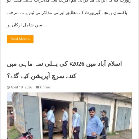
رپورٹ کیا کہ ایرانی مذاکراتی ٹیم امریکا سے مذاکرات کےلیے منگل کو
پاکستان پہنچے گیرپورٹ کے مطابق ایرانی مذاکراتی ٹیم پہلے مرحلے
میں شامل ارکان پر …
Read More »
اسلام آباد میں 2026ء کی پہلی سہ ماہی میں
کتنے سرچ آپریشن کیے گئے؟
April 19, 2026
Crime