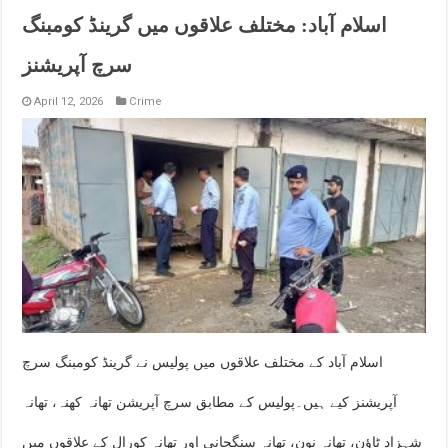
اسلام آباد: مختلف علاقوں میں گرینڈ کومبنگ
سرچ آپریشنز
April 12, 2026
Crime
اسلام آباد کے مختلف علاقوں میں پولیس نے گرینڈ کومبنگ سرچ
آپریشنز کیے ہیں۔پولیس کے مطابق سرچ آپریشن تھانہ کھنہ، تھانہ
شہزاد ٹاؤن، تھانہ نون، تھانہ سنگجانی اور تھانہ کورال کے علاقوں میں