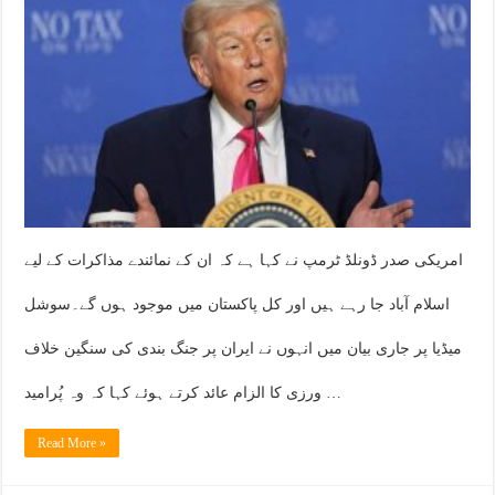
امریکی صدر ڈونلڈ ٹرمپ نے کہا ہے کہ ان کے نمائندے مذاکرات کے لیے
اسلام آباد جا رہے ہیں اور کل پاکستان میں موجود ہوں گے۔سوشل
میڈیا پر جاری بیان میں انہوں نے ایران پر جنگ بندی کی سنگین خلاف
ورزی کا الزام عائد کرتے ہوئے کہا کہ وہ پُرامید …
Read More »