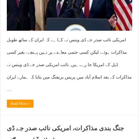
امریکی نائب صدر جے ڈی وینس نے کہا ہے کہ ایران کے ساتھ طویل
مذاکرات ہوئے، لیکن کسی حتمی معاہدے پر نہیں پہنچے، بغیر کسی
ڈیل کے امریکا جا رہے ہیں۔نائب امریکی صدر جے ڈی وینس نے
مذاکرات کے بعد اسلام آباد میں پریس بریفنگ میں بتایا کہ ہمارے ایران
…
Read More »
جنگ بندی مذاکرات، امریکی نائب صدر جے ڈی