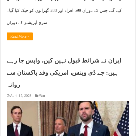
کیے گئے جس کے دوران 599 افراد اور 288 گھرانوں کو چیک کیا گیا۔
سرچ آپریشنز کے دوران …
Read More »
ایران نے شرائط قبول نہیں کیں، واپس جا رہے
ہیں: جے ڈی وینس، امریکی وفد پاکستان سے
روانہ
April 12, 2026
War