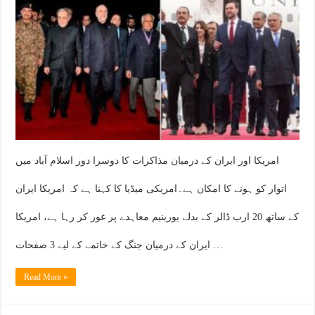
امریکا اور ایران کے درمیان مذاکرات کا دوسرا دور اسلام آباد میں
اتوار کو ہونے کا امکان ہے۔امریکی میڈیا کا کہنا ہے کہ امریکا ایران
کے ساتھ 20 ارب ڈالر کے بدلے یورینیم معاہدے پر غور کر رہا ہے، امریکا
ایران کے درمیان جنگ کے خاتمے کے لیے 3 صفحات …
Read More »