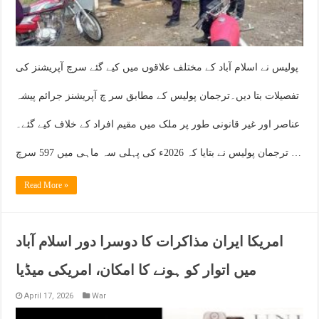
پولیس نے اسلام آباد کے مختلف علاقوں میں کیے گئے سرچ آپریشنز کی
تفصیلات بتا دیں۔ترجمان پولیس کے مطابق سر چ آپریشنز جرائم پیشہ
عناصر اور غیر قانونی طور پر ملک میں مقیم افراد کے خلاف کیے گئے۔
ترجمان پولیس نے بتایا کہ 2026ء کی پہلی سہ ماہی میں 597 سرچ …
Read More »
امریکا ایران مذاکرات کا دوسرا دور اسلام آباد
میں اتوار کو ہونے کا امکان، امریکی میڈیا
April 17, 2026
War