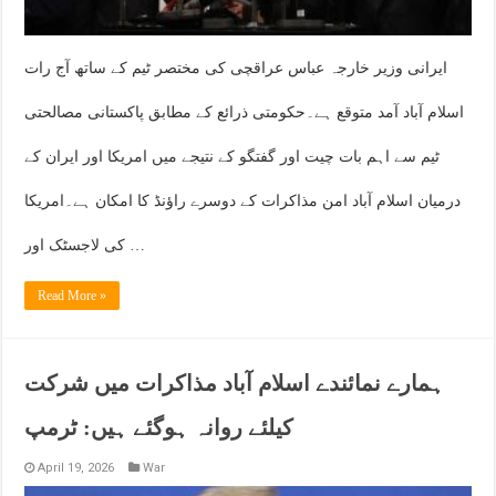
ایرانی وزیر خارجہ عباس عراقچی کی مختصر ٹیم کے ساتھ آج رات
اسلام آباد آمد متوقع ہے۔حکومتی ذرائع کے مطابق پاکستانی مصالحتی
ٹیم سے اہم بات چیت اور گفتگو کے نتیجے میں امریکا اور ایران کے
درمیان اسلام آباد امن مذاکرات کے دوسرے راؤنڈ کا امکان ہے۔امریکا
کی لاجسٹک اور …
Read More »
ہمارے نمائندے اسلام آباد مذاکرات میں شرکت
کیلئے روانہ ہوگئے ہیں: ٹرمپ
April 19, 2026
War