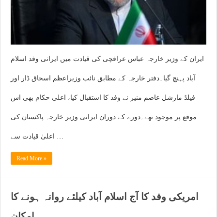
ایران کے وزیر خارجہ عباس عراقچی کی قیادت میں ایرانی وفد اسلام
آباد پہنچ گیا۔دفتر خارجہ کے مطابق نائب وزیراعظم اسحاق ڈار اور
فیلڈ مارشل عاصم منیر نے وفد کا استقبال کیا، اعلیٰ حکام بھی اس
موقع پر موجود تھے۔دورے کے دوران ایرانی وزیر خارجہ پاکستان کی
اعلیٰ قیادت سے …
Read More »
امریکی وفد کا آج اسلام آباد کیلئے روانہ ہونے کا
امکان