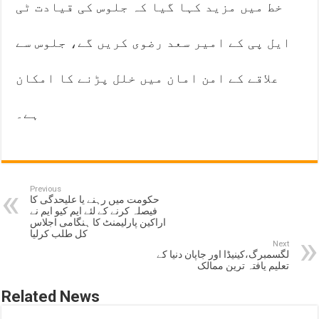
خط میں مزید کہا گیا کہ جلوس کی قیادت ٹی
ایل پی کے امیر سعد رضوی کریں گے، جلوس سے
علاقے کے امن امان میں خلل پڑنے کا امکان
ہے۔
Previous
حکومت میں رہنے یا علیحدگی کا
فیصلہ کرنے کے لئے ایم کیو ایم نے
اراکین پارلیمنٹ کا ہنگامی اجلاس
کل طلب کرلیا
Next
لگسمبرگ،کینیڈا اور جاپان دنیا کے
تعلیم یافتہ ترین ممالک
Related News