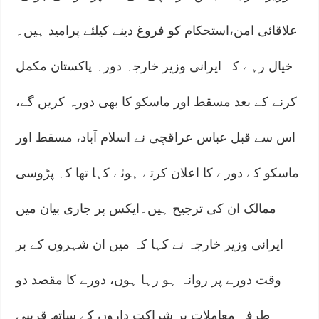
علاقائی امن،استحکام کو فروغ دینے کیلئے پرامید ہیں۔
خیال رہے کہ ایرانی وزیر خارجہ دورہ پاکستان مکمل
کرنے کے بعد مسقط اور ماسکو کا بھی دورہ کریں گے،
اس سے قبل عباس عراقچی نے اسلام آباد، مسقط اور
ماسکو کے دورے کا اعلان کرتے ہوئے کہا تھا کہ پڑوسی
ممالک ان کی ترجیح ہیں۔ایکس پر جاری بیان میں
ایرانی وزیر خارجہ نے کہا کہ میں ان شہروں کے بر
وقت دورے پر روانہ ہو رہا ہوں، دورے کا مقصد دو
طرفہ معاملات پر شراکت داروں کے ساتھ قریبی