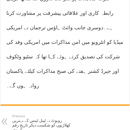
رابطہ کاری اور علاقائی پیشرفت پر مشاورت کرنا
ہے۔دوسری جانب وائٹ ہاؤس ترجمان نے امریکی
میڈیا کو انٹرویو میں امن مذاکرات میں امریکی وفد کی
شرکت کی تصدیق کرتے ہوئے کہا تھا کہ سٹیو وٹکوف
اور جیرڈ کشنر ہفتے کی صبح مذاکرات کیلئے پاکستان
روانہ ہوں گے۔
Previous
روبوٹ نے ٹیبل ٹینس کے بہترین
کھلاڑیوں کو شکست دیکر تاریخ رقم
کر دی