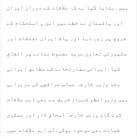
ہیں۔بتایا گیا ہے کہ ملاقات کے دوران ایران
اور پاکستان نے خطے میں امن و استحکام کے
فروغ پر زور دیا اور پاک ایران تعلقات اور
سکیورٹی تعاون مزید مضبوط بنانے پر اتفاق
کیا۔ایرانی سفارتخانے کے مطابق ایرانی
وفد وزیر خارجہ عباس عراقچی کی سربراہی
میں وزیراعظم شہباز شریف سے بھی اہم ملاقات
کرے گا، وزیر خارجہ اسحاق ڈار اور عسکری
قیادت بھی موجود ہوگی۔اس اہم ملاقات میں