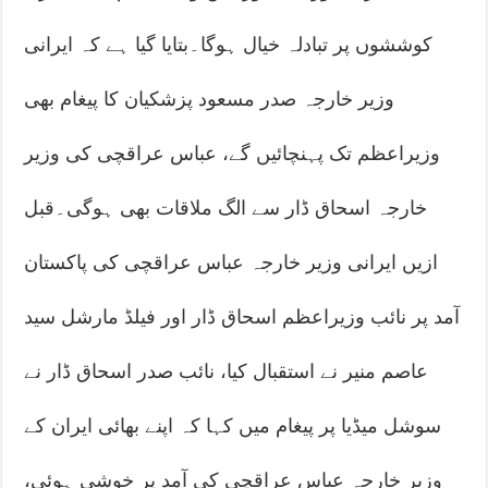
کوششوں پر تبادلہ خیال ہوگا۔بتایا گیا ہے کہ ایرانی
وزیر خارجہ صدر مسعود پزشکیان کا پیغام بھی
وزیراعظم تک پہنچائیں گے، عباس عراقچی کی وزیر
خارجہ اسحاق ڈار سے الگ ملاقات بھی ہوگی۔قبل
ازیں ایرانی وزیر خارجہ عباس عراقچی کی پاکستان
آمد پر نائب وزیراعظم اسحاق ڈار اور فیلڈ مارشل سید
عاصم منیر نے استقبال کیا، نائب صدر اسحاق ڈار نے
سوشل میڈیا پر پیغام میں کہا کہ اپنے بھائی ایران کے
وزیر خارجہ عباس عراقچی کی آمد پر خوشی ہوئی،