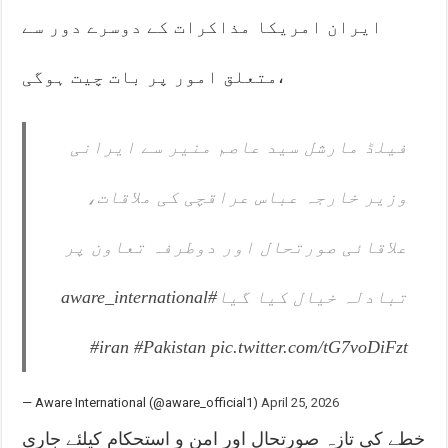
ایران امریکا مذاکرات کے دوسرے دور سے
متعلق امور پر بات چیت ہوگی،
فیلڈ مارشل سید عاصم منیر سے ایرانی
وزیر خارجہ عباس عراقچی کی ملاقات،
علاقائی صورتحال اور دوطرفہ تعاون پر
تبادلہ خیال کیا گیا
#aware_international
#iran
#Pakistan
pic.twitter.com/tG7voDiFzt
— Aware International (@aware_official1)
April 25, 2026
خطے کی تازہ صورتحال اور امن و استحکام کیلئے جاری