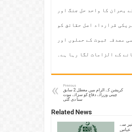
ے بحران کا واحد حل جنگ اور
ریکی قرارداد اصل حقائق کو
سی مصدقہ ثبوت کے حملوں اور
نے کے الزامات لگا رہا ہے۔
Previous
کرپشن کے الزام میں معطل 2 سابق
چینی وزرائے دفاع کو سزائے موت
سنا دی گئی
Related News
یر سے
ہ عباس