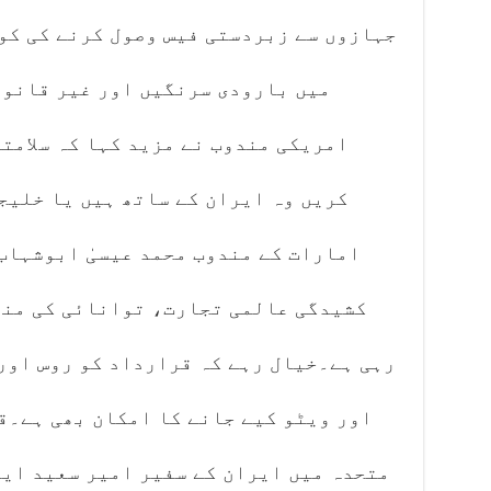
جہازوں سے زبردستی فیس وصول کرنے کی کو
میں بارودی سرنگیں اور غیر قانون
امریکی مندوب نے مزید کہا کہ سلامت
کریں وہ ایران کے ساتھ ہیں یا خلیج
امارات کے مندوب محمد عیسیٰ ابوشہاب
کشیدگی عالمی تجارت، توانائی کی منڈ
رہی ہے۔خیال رہے کہ قرارداد کو روس اور
اور ویٹو کیے جانے کا امکان بھی ہے۔ق
متحدہ میں ایران کے سفیر امیر سعید ایر