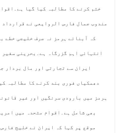
ختم کرنے کا مطالبہ کیا گیا ہے۔اقوام
مندوب جمال فارس الروایعی نے قرارداد ک
کہ آبنائے ہرمز نہ صرف خلیجی خطے ب
انتہائی اہم گزرگاہ ہے۔بحرینی سفیر ن
ایران سے تجارتی اور مال بردار جہ
دھمکیاں فوری بند کرنے کا مطالبہ کی
ہرمز میں بارودی سرنگیں اور غیر قانونی
بھی شامل ہے۔اقوام متحدہ میں امریک
موقع پر کہا کہ ایران نے خلیج فارس