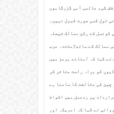
شش کی، عالمی آبی گزرگاہوں
ی ٹول کسی صورت قبول نہیں۔
ی کونسل کے رکن ممالک فیصلہ
ی ممالک کے ساتھ؟متحدہ عرب
 نے کہا کہ آبنائے ہرمز میں
یوں کو براہ راست متاثر کر
 چین کی مخالفت کا سامنا ہے
رارداد پر ردعمل میں اقوام
وانی نے کہا کہ امریکہ اور