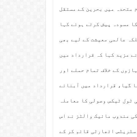
 متحدہ میں بحرین کے مستقل
ا مسودہ پیش کرتے ہوئے کہا
لکہ عالمی معیشت کے لیے بھی
ے مزید کہا کہ قرارداد میں
ازوں کے خلاف تمام حملے اور
ا گیا، قرارداد میں آبنائے
 ٹول ٹیکس وصولی کا معاملہ
ی مندوب مائیک والٹز نے اس
 سٹریٹس اتھارٹی قائم کر کے