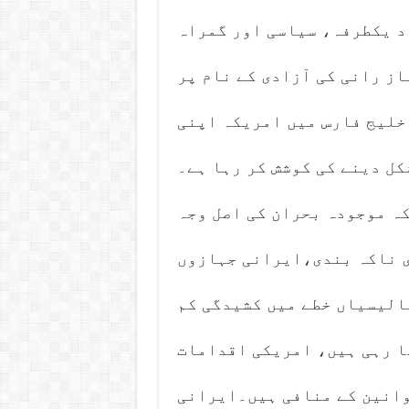
د یکطرفہ، سیاسی اور گمراہ
از رانی کی آزادی کے نام پر
خلیج فارس میں امریکہ اپنی
ل دینے کی کوشش کر رہا ہے۔
ہ موجودہ بحران کی اصل وجہ
 ناکہ بندی،ایرانی جہازوں
الیسیاں خطے میں کشیدگی کم
ا رہی ہیں، امریکی اقدامات
وانین کے منافی ہیں۔ایرانی