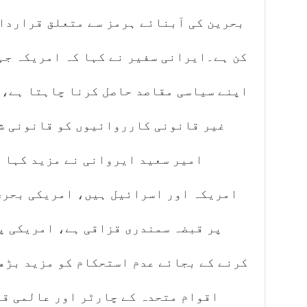
بحرین کی آبنائے ہرمز سے متعلق قراردا
کن ہے۔ایرانی سفیر نے کہا کہ امریکہ جہ
اپنے سیاسی مقاصد حاصل کرنا چاہتا ہے، 
غیر قانونی کارروائیوں کو قانونی شک
امیر سعید ایروانی نے مزید کہا ک
امریکہ اور اسرائیل ہیں، امریکی بحری
پر قبضہ سمندری قزاقی ہے، امریکی پ
کرنے کے بجائے عدم استحکام کو مزید بڑھ
اقوام متحدہ کے چارٹر اور عالمی ق