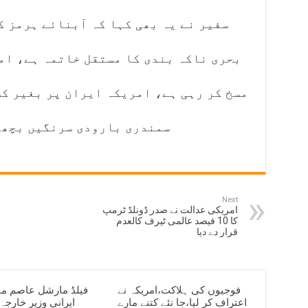
سفیر نے یہ بھی کہا کہ آبنائے ہرمز ک
بحری ناکہ بندی کا مستقل خاتمہ ہے، ام
مسخ کر رہی ہے، امریکہ ایران پر بغیر ک
سمندری بارودی سرنگیں بچھا
Next
امریکی عدالت نے صدر ڈونلڈ ٹرمپ
کا 10 فیصد عالمی ٹیرف کالعدم
قرار دے دیا
فوجیوں کی ہلاکت،امریکہ نے
فیلڈ مارشل عاصم من
اعتراف کر لیا،جا نئے کتنے مارے
ایرانی وزیر خارج