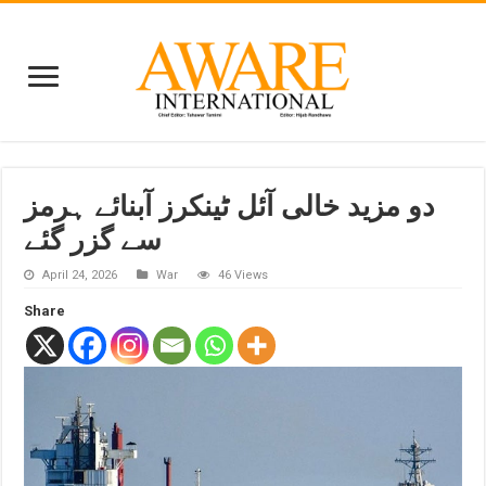
دو مزید خالی آئل ٹینکرز آبنائے ہرمز
سے گزر گئے
April 24, 2026
War
46 Views
Share