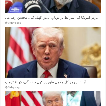
ہرمز امریکا کی شرائط پر دوبارہ نہیں کھلے گی، محسن رضاعی
3 days ago
آبنائے ہرمز کل مکمل طور پر کھل جائے گی، ڈونلڈ ٹرمپ
3 days ago