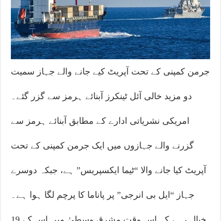
جرمن کمپنی کے تحت آپریٹ کیے جانے والے جہاز سمیت
دو مزید خالی آئل ٹینکرز آبنائے ہرمز سے گزر گئے۔
امریکی نشریاتی ادارے کے مطابق آبنائے ہرمز سے
گزرنے والے جہازوں میں ایک جرمن کمپنی کے تحت
آپریٹ کیا جانے والا “ٹیما ایکسپریس” ہے، جبکہ دوسرے
جہاز “ایل بی انرجی” پر پاناما کا پرچم لگا ہوا ہے۔
خیال رہے کہ اس وقت مشرق وسطیٰ میں اس کے 19