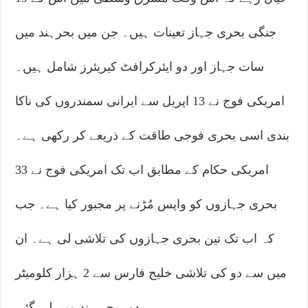
جنگی بحری جہاز تعینات ہیں۔ جن میں بحرہند میں
سات جہاز اور دو ایئرکرافٹ کیریئرز شامل ہیں۔
امریکی فوج نے 13 اپریل سے ایرانی سمندروں کی ناکا
بندی اسی بحری فوجی طاقت کے ذریعے کر رکھی ہے۔
امریکی حکام کے مطابق اب تک امریکی فوج نے 33
بحری جہازوں کو واپس مُڑنے پر مجبور کیا ہے۔ جب
کہ اب تک تین بحری جہازوں کی تلاشی لی ہے۔ ان
میں سے دو کی تلاشی خلیج فارس سے 2 ہزار کلومیٹر
دور بحر ہند میں لی گئی