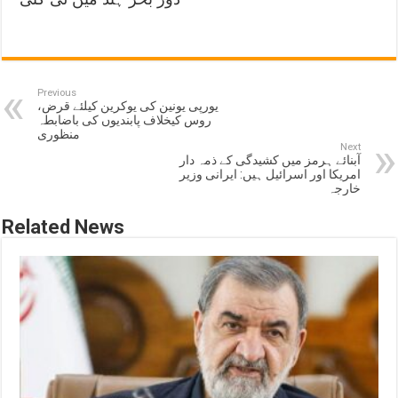
Previous
یورپی یونین کی یوکرین کیلئے قرض،
روس کیخلاف پابندیوں کی باضابطہ
منظوری
Next
آبنائے ہرمز میں کشیدگی کے ذمہ دار
امریکا اور اسرائیل ہیں: ایرانی وزیر
خارجہ
Related News