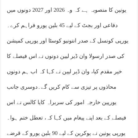
یونین کا منصوبہ ہے کہ وہ 2026 اور 2027 دونوں میں
دفاعی اور بجٹ کے لیے 45 بلین یورو فراہم کرے۔
یورپی کونسل کے صدر انتونیو کوسٹا اور یورپی کمیشن
کی صدر ارسولا وان ڈیر لیین دونوں نے اس فیصلے کا
خیر مقدم کیا، وان ڈیر لیین نے کہا کہ اب ہم دونوں
محاذوں پر تیزی سے کام کریں گے۔دوسری جانب
یورپین خارجہ امور کی سربراہ کایا کالس نے اس
فیصلے کے بعد اپنے پیغام میں کہا کہ، تعطل ختم ہوا۔
یورپی یونین نے یوکرین کے لیے 90 بلین یورو کے قرضے