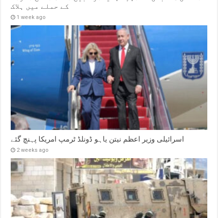
کے حملے میں ہلاک
1 week ago
اسرائیلی وزیر اعظم نیتن یاہو ڈونلڈ ٹرمپ امریکا پہنچ گئے
2 weeks ago