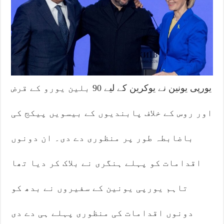
یورپی یونین نے یوکرین کے لیے 90 بلین یورو کے قرض
اور روس کے خلاف پابندیوں کے بیسویں پیکج کی
باضابطہ طور پر منظوری دے دی۔ ان دونوں
اقدامات کو پہلے ہنگری نے بلاک کر دیا تھا
تاہم یورپی یونین کے سفیروں نے بدھ کو
دونوں اقدامات کی منظوری پہلے ہی دے دی