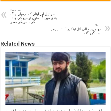
Previous
اسرائیل اور لبنان کے درمیان جنگ
بندی میں 3 ہفتوں توسیع کی جائے
گی، امریکی صدر
Next
دو مزید خالی آئل ٹینکرز آبنائے ہرمز
سے گزر گئے
Related News
افغان طالبان کے اہم عہدیدار ذبیح اللہ مسلح افراد