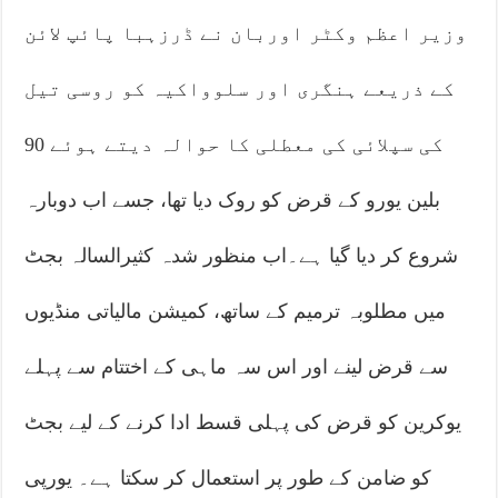
وزیر اعظم وکٹر اوربان نے ڈرزہبا پائپ لائن
کے ذریعے ہنگری اور سلوواکیہ کو روسی تیل
کی سپلائی کی معطلی کا حوالہ دیتے ہوئے 90
بلین یورو کے قرض کو روک دیا تھا، جسے اب دوبارہ
شروع کر دیا گیا ہے۔اب منظور شدہ کثیرالسالہ بجٹ
میں مطلوبہ ترمیم کے ساتھ، کمیشن مالیاتی منڈیوں
سے قرض لینے اور اس سہ ماہی کے اختتام سے پہلے
یوکرین کو قرض کی پہلی قسط ادا کرنے کے لیے بجٹ
کو ضامن کے طور پر استعمال کر سکتا ہے۔ یورپی