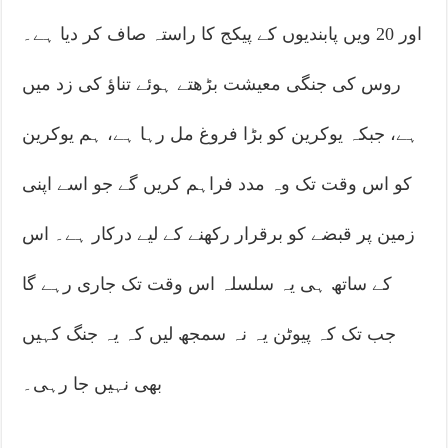
اور 20 ویں پابندیوں کے پیکج کا راستہ صاف کر دیا ہے۔
روس کی جنگی معیشت بڑھتے ہوئے تناؤ کی زد میں
ہے، جبکہ یوکرین کو بڑا فروغ مل رہا ہے، ہم یوکرین
کو اس وقت تک وہ مدد فراہم کریں گے جو اسے اپنی
زمین پر قبضے کو برقرار رکھنے کے لیے درکار ہے۔ اس
کے ساتھ ہی یہ سلسلہ اس وقت تک جاری رہے گا
جب تک کہ پیوٹن یہ نہ سمجھ لیں کہ یہ جنگ کہیں
بھی نہیں جا رہی۔