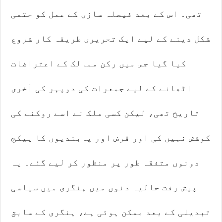
تھی۔ اس کے بعد فیصلہ سازی کے عمل کو حتمی
شکل دینے کے لیے ایک تحریری طریقہ کار شروع
کیا گیا جس میں رکن ممالک کے اعتراضات
اٹھانے کے لیے جمعرات کی دوپہر کی آخری
تاریخ تھی، لیکن کسی ملک نے اسے روکنے کی
کوشش نہیں کی اور قرض اور پابندیوں کا پیکج
دونوں متفقہ طور پر منظور کر لیے گئے۔ یہ
پیش رفت حالیہ دنوں میں ہنگری میں سیاسی
تبدیلی کے بعد ممکن ہوئی ہے، ہنگری کے سابق