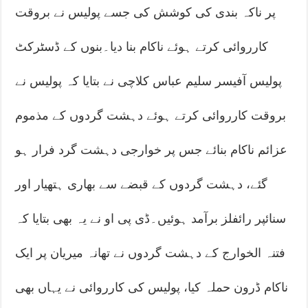
پر ناکہ بندی کی کوشش کی جسے پولیس نے بروقت
کارروائی کرتے ہوئے ناکام بنا دیا۔بنوں کے ڈسٹرکٹ
پولیس آفیسر سلیم عباس کلاچی نے بتایا کہ پولیس نے
بروقت کارروائی کرتے ہوئے دہشت گردوں کے مذموم
عزائم ناکام بنائے جس پر خوارجی دہشت گرد فرار ہو
گئے، دہشت گردوں کے قبضے سے بھاری ہتھیار اور
سنائپر رائفلز برآمد ہوئیں۔ڈی پی او نے یہ بھی بتایا کہ
فتنہ الخوارج کے دہشت گردوں نے تھانہ میریان پر ایک
ناکام ڈرون حملہ کیا، پولیس کی کارروائی نے یہاں بھی