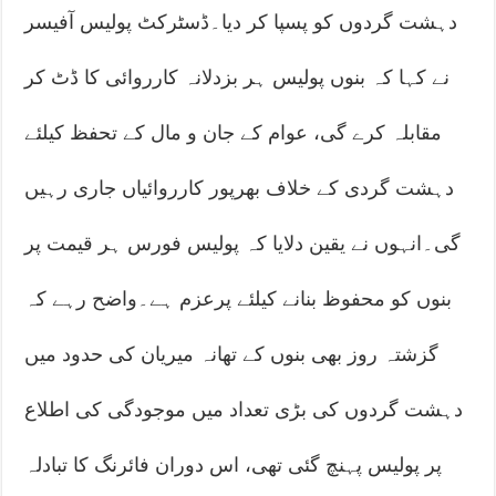
دہشت گردوں کو پسپا کر دیا۔ڈسٹرکٹ پولیس آفیسر
نے کہا کہ بنوں پولیس ہر بزدلانہ کارروائی کا ڈٹ کر
مقابلہ کرے گی، عوام کے جان و مال کے تحفظ کیلئے
دہشت گردی کے خلاف بھرپور کارروائیاں جاری رہیں
گی۔انہوں نے یقین دلایا کہ پولیس فورس ہر قیمت پر
بنوں کو محفوظ بنانے کیلئے پرعزم ہے۔واضح رہے کہ
گزشتہ روز بھی بنوں کے تھانہ میریان کی حدود میں
دہشت گردوں کی بڑی تعداد میں موجودگی کی اطلاع
پر پولیس پہنچ گئی تھی، اس دوران فائرنگ کا تبادلہ