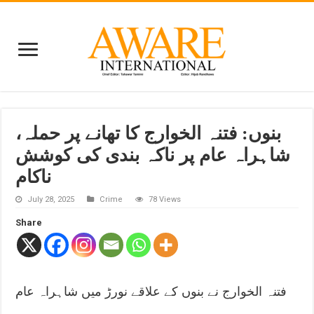
بنوں: فتنہ الخوارج کا تھانے پر حملہ،
شاہراہ عام پر ناکہ بندی کی کوشش
ناکام
July 28, 2025
Crime
78 Views
Share
فتنہ الخوارج نے بنوں کے علاقے نورڑ میں شاہراہ عام