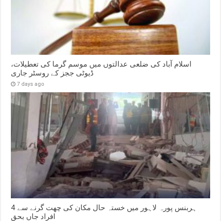
اسلام آباد کی ضلعی عدالتوں میں موسم گرما کی تعطیلات،
ڈیوٹی ججز کے روسٹر جاری
7 days ago
ہربنس پورہ لاہور میں خستہ حال مکان کی چھت گرنے سے 4
افراد جاں بحق