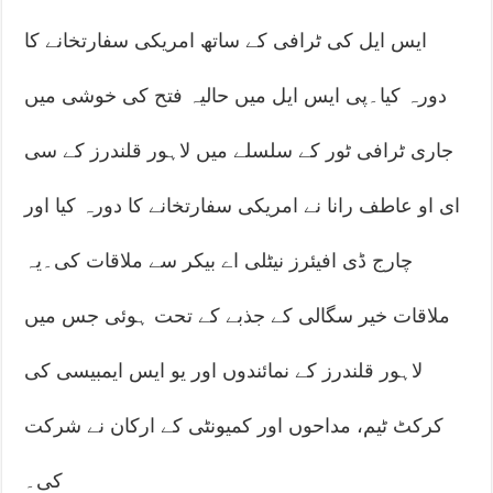
ایس ایل کی ٹرافی کے ساتھ امریکی سفارتخانے کا
دورہ کیا۔پی ایس ایل میں حالیہ فتح کی خوشی میں
جاری ٹرافی ٹور کے سلسلے میں لاہور قلندرز کے سی
ای او عاطف رانا نے امریکی سفارتخانے کا دورہ کیا اور
چارج ڈی افیئرز نیٹلی اے بیکر سے ملاقات کی۔یہ
ملاقات خیر سگالی کے جذبے کے تحت ہوئی جس میں
لاہور قلندرز کے نمائندوں اور یو ایس ایمبیسی کی
کرکٹ ٹیم، مداحوں اور کمیونٹی کے ارکان نے شرکت
کی۔