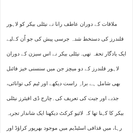
ملاقات کے دوران عاطف رانا نے نیٹلی بیکر کو لاہور
قلندرز کی دستخط شدہ جرسی پیش کی جو اُن کےلیے
ایک یادگار تحفہ تھی. نیٹلی بیکر نے اس سیزن کے دوران
لاہور قلندرز کے دو میچز جن میں سنسنی خیز فائنل
بھی شامل ہے براہِ راست دیکھے اور ٹیم کی توانائی،
جذبے اور جیت کی تعریف کی۔چارج ڈی افیئرز نیٹلی
بیکر کا کہنا تھا کہ لائیو کرکٹ دیکھنا ایک شاندار تجربہ
رہا، میں قذافی اسٹیڈیم میں موجود بھرپور کراؤڈ اور