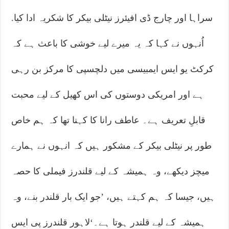
سراہا اور چارج ڈی افیئرز نیٹلی بیکر کا شکریہ ادا کیا.
اُنہوں نے کہا کہ یہ میرے لیے خوشی کا باعث ہے کہ
کرکٹ یو ایس ایمبیسی میں دلچسپی کا مرکز بن رہی
ہے اور امریکی دوستوں کی اس کھیل کے لیے محبت
قابلِ تعریف ہے۔ عاطف رانا کا کہنا تھا کہ ہم خاص
طور پر نیٹلی بیکر کے مشکور ہیں کہ انہوں نے ہمارے
میچز دیکھے، وہ ہمیشہ کے لیے قلندرز فیملی کا حصہ
ہیں، جیسا کہ ہم کہتے ہیں، ’جو ایک بار قلندر بنے، وہ
ہمیشہ کے لیے قلندر ہوتا ہے۔‘لاہور قلندرز پی ایس