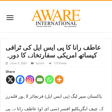
عاطف رانا کا پی ایس ایل کی ٹرافی
کیساتھ امریکی سفارتخانے کا دورہ
June 5, 2025
Sports
173 Views
Share
پاکستان سپر لیگ (پی ایس ایل) فرنچائز لاہور قلندرز
کے چیف ایگزیکٹیو افسر (سی ای او) عاطف رانا نے پی