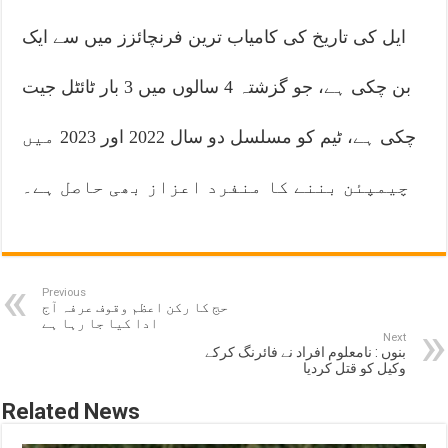
ایل کی تاریخ کی کامیاب ترین فرنچائزز میں سے ایک
بن چکی ہے، جو گزشتہ 4 سالوں میں 3 بار ٹائٹل جیت
چکی ہے، ٹیم کو مسلسل دو سال 2022 اور 2023 میں
چیمپئن بننے کا منفرد اعزاز بھی حاصل ہے۔
Previous
حج کا رکن اعظم وقوف عرفہ آج
ادا کیا جا رہا ہے
Next
بنوں : نامعلوم افراد نے فائرنگ کرکے
وکیل کو قتل کردیا
Related News