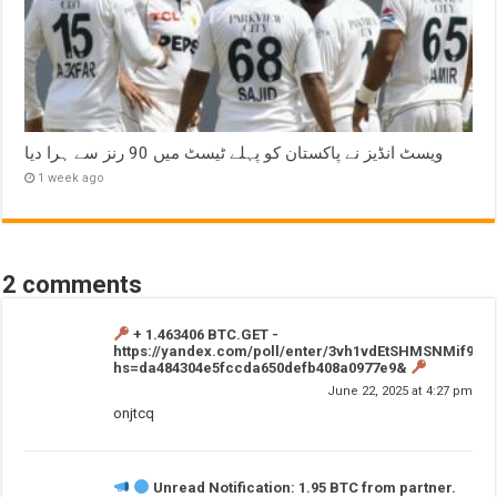
ویسٹ انڈیز نے پاکستان کو پہلے ٹیسٹ میں 90 رنز سے ہرا دیا
1 week ago
2 comments
+ 1.463406 BTC.GET -
https://yandex.com/poll/enter/3vh1vdEtSHMSNMif9m
hs=da484304e5fccda650defb408a0977e9&
June 22, 2025 at 4:27 pm
onjtcq
Unread Notification: 1.95 BTC from partner.