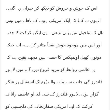
اس کے جوش و خروش کو دیکھ کر حیران رہ گئی۔
انہوں نے کہا کہ ایک امریکی ہونے کے ناطے میں بیس
بال کے ماحول میں پلی بڑھی ہوں لیکن کرکٹ کا جذبہ
اور اس میں موجود جوش یقیناً متاثر کن ہے، اب جبکہ
دونوں کھیل اولمپکس کا حصہ ہیں مجھے یقین ہے کہ
یہ عالمی روابط کو مزید فروغ دیں گے، میں لاہور
قلندرز کی جانب سے ملنے والے پُرتپاک استقبال پر شکر
گزار ہوں۔لاہور قلندرز کے سی ای او عاطف رانا نے
کرکٹ کے لیے امریکی سفارتخانے کی دلچسپی کو