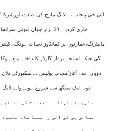
آئی جی پنجاب نے لانگ مارچ کی قیادت اورشرکا 
جاری کردیے۔20ہزار جوان ڈیو
مانیٹرنگ،عمارتوں پر کمانڈوز تعینات ہونگے۔کینٹرک
گی جبکہ اسلحہ بردار گارڈز کا داخلہ منع ہوگا
دوبارہ سے آغاز/پنجاب پولیس نے سکیورٹی پلان از
سکیورٹی اہلکار تعینات کیے جائیں 
مطابق پی ٹی آئی راہنما شاہ محمود 