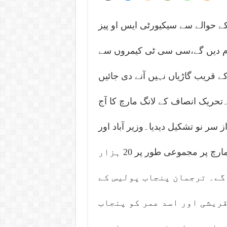
کے حوالے سے سیکیورٹی ایس او پیز
ٹی سرانجام دیں گے،سی سی ٹی کیمروں سے
ے قریب گاڑیاں نہیں آنے دی جائیں
۔تحریک انصاف کے لانگ مارچ کا آج
 سر نو تشکیل دیدیا۔وزیر آباد اور
ٹوبہ ٹیک سنگھ سے شروع ہونے والے لانگ مارچ پر مجموعی طور پر 20 ہزار
گے۔ ترجمان پنجاب پولیس کے
قریشی اور اسد عمر کو پنجاب