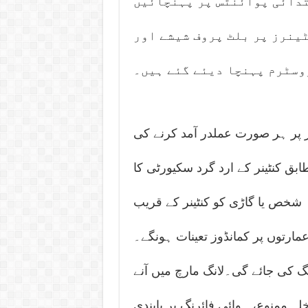
تدائی پوائنٹس پر پہنچائیں
ٹینرز پر بلٹ پروف شیشے اور
وسٹرم پہنچا دیئے گئے ہیں۔
یز پر ہر صورت عملدر آمد کرنے کی
ق کنٹینر کے ارد گرد سکیورٹی کا
 شخص یا گاڑی کو کنٹینر کے قریب
عمارتوں پر کمانڈوز تعینات ہونگے۔
 کی جائے گی۔لانگ مارچ میں آنے
خلہ ممنوع، ہوائی فائرنگ پر پابندی