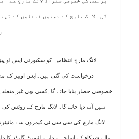
پولیس کی خصوصی سکواڈ لانگ مارچ کے اب
گی۔ لانگ مارچ کے دونوں قافلوں کے کین
ر
لانگ مارچ انتظامیہ کو سکیورٹی ایس او پ
درخواست کی گئی ہیں۔ایس اوپیز کے مطاب
خصوصی حصار بنایا جائے گا۔کسی بھی غیر متعلقہ
نہیں آنے دیا جائے گا۔ لانگ مارچ کے روٹس کی 
لانگ مارچ کی سی سی ٹی کیمروں سے مانیٹرنگ
والے شرکاء کے اسلحہ بردار پرائیویٹ گارڈز کا دا