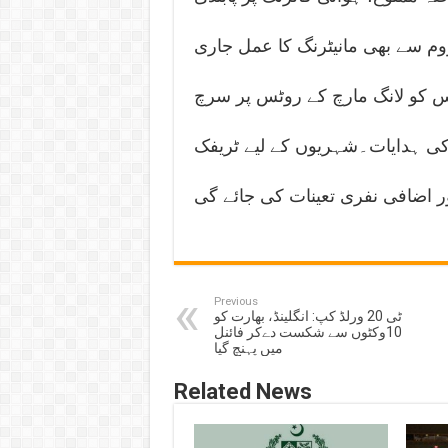
م سے بھی مانیٹرنگ کا عمل جاری
س کو لانگ مارچ کے روٹس پر سرچ
ے کی ہدایات۔شہریوں کے لیے ٹریفک
ور اضافی نفری تعینات کی جائے گی
Previous
ٹی 20 ورلڈ کپ: انگلینڈ، بھارت کو
10وکٹوں سے شکست دےکر فائنل
میں پہنچ گیا
Related News