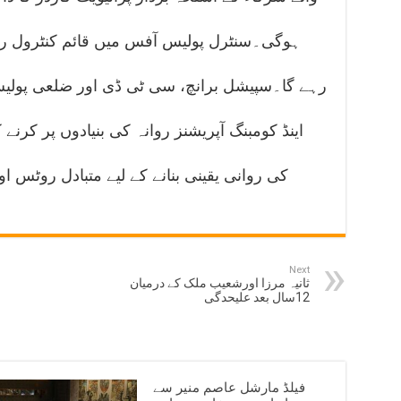
ہوگی۔سنٹرل پولیس آفس میں قائم کنٹرول رو
رہے گا۔سپیشل برانچ، سی ٹی ڈی اور ضلعی پولی
اینڈ کومبنگ آپریشنز روانہ کی بنیادوں پر کرن
کی روانی یقینی بنانے کے لیے متبادل روٹس ا
Next
ثانیہ مرزا اورشعیب ملک کے درمیان
12سال بعد علیحدگی
فیلڈ مارشل عاصم منیر سے