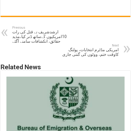
Previous
ارشدشریف نے قتل کی رات
10امریکیوں کےساتھ ڈنر کیا،مذید
حقائق، انکشافات سامنے آگئے
Next
امریکی مڈٹرم انتخابات، پولنگ
کاوقت ختم، ووٹوں کی گنتی جاری
Related News