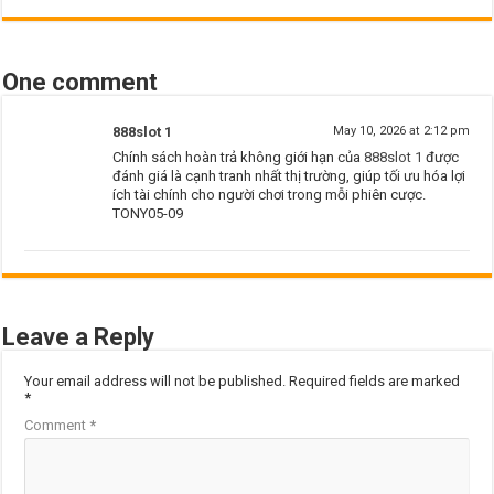
One comment
888slot 1
May 10, 2026 at 2:12 pm
Chính sách hoàn trả không giới hạn của
888slot 1
được
đánh giá là cạnh tranh nhất thị trường, giúp tối ưu hóa lợi
ích tài chính cho người chơi trong mỗi phiên cược.
TONY05-09
Leave a Reply
Your email address will not be published.
Required fields are marked
*
Comment
*