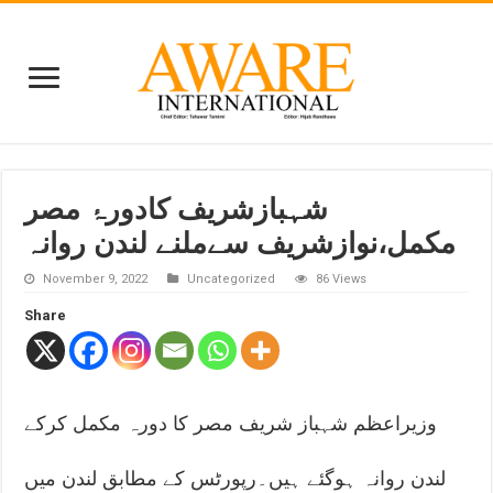
شہبازشریف کادورۂ مصر
مکمل،نوازشریف سےملنے لندن روانہ
November 9, 2022
Uncategorized
86 Views
Share
وزیراعظم شہباز شریف مصر کا دورہ مکمل کرکے
لندن روانہ ہوگئے ہیں۔رپورٹس کے مطابق لندن میں