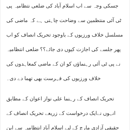
جسکی وجہ سے اب اسلام آباد کی ضلعی نتظامیہ پی
ٹی آئی منتظمین سے وضاحت چاہتی ہے کہ ماضی کی
مسلسل خلاف ورزیوں کے باوجود تحریک انصاف کو اب
پھر جلسے کی اجازت کیوں دی جائے؟؟ ضلعی انتظامیہ
نے پی ٹی آئی رہنماؤں کو ان کے ماضی کمعاہدوں کی
خلاف ورزیوں کی فہرست بھی تھما دے دی۔
تحریک انصاف کے رہنما علی نواز اعوان کے مطابق
انہوں نےایک درخواست کے زریعے تحریک انصاف کے
حقیقی آزادی مارچ کے لیے اسلام آباد انتظامیہ سے این