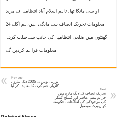
او سی مانگا تھا۔تاہم اسلام آباد انتظامیہ نے مزید
معلومات تحریک انصاف سے مانگی ہیں،ہم اگلے 24
گھنٹوں میں ضلعی انتظامیہ کی جانب سے طلب کردہ
معلومات فراہم کردیں گے
Previous
یورپی یونین نے 2035ءتک پیٹرول
گاڑیاں ختم کرنے کا معاہدہ کر لیا
Next
تحریک انصاف کے لانگ مارچ میں
جرائم پیشہ عناصر اور مُسلح گینگز
کی موجودگی کی اطلاعات، حکومت
کو رپورٹ موصول