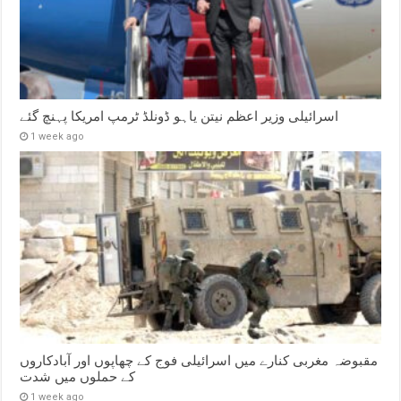
اسرائیلی وزیر اعظم نیتن یاہو ڈونلڈ ٹرمپ امریکا پہنچ گئے
1 week ago
مقبوضہ مغربی کنارے میں اسرائیلی فوج کے چھاپوں اور آبادکاروں
کے حملوں میں شدت
1 week ago