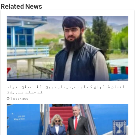
Related News
افغان طالبان کے اہم عہدیدار ذبیح اللہ مسلح افراد
کے حملے میں ہلاک
1 week ago