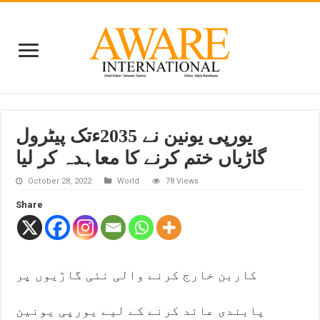
یورپی یونین نے 2035ءتک پیٹرول
گاڑیاں ختم کرنے کا معاہدہ کر لیا
October 28, 2022
World
78 Views
Share
کاربن خارج کرنے والی نئی گاڑیوں پر
پابندی عائد کرنے کے لیے یورپی یونین