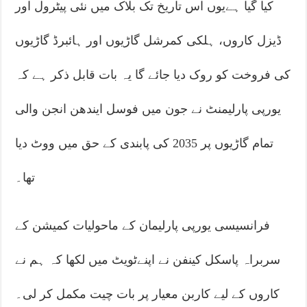
کیا گیا ہےیوں اس تاریخ تک بلاک میں نئی پیٹرول اور
ڈیزل کاروں، ہلکی کمرشل گاڑیوں اور ہائبرڈ گاڑیوں
کی فروخت کو روک دیا جائے گا یہ بات قابل ذکر ہے کہ
یورپی پارلیمنٹ نے جون میں فوسل ایندھن انجن والی
تمام گاڑیوں پر 2035 کی پابندی کے حق میں ووٹ دیا
تھا۔
فرانسیسی یورپی پارلیمان کے ماحولیات کمیشن کے
سربراہ پاسکل کینفن نے اپنےٹویٹ میں لکھا کہ ہم نے
کاروں کے لیے کاربن معیار پر بات چیت مکمل کر لی۔