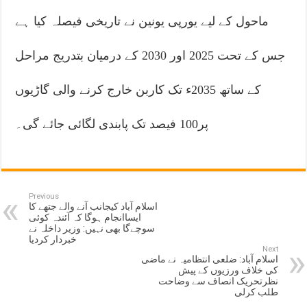
ماحول کے لیے یورپی یونین نے تاریخی فیصلہ کیا ہے
جس کے تحت 2025 اور 2030 کے درمیان بتدریج مراحل
کے ساتھ 2035ء تک کاربن خارج کرنے والی گاڑیوں
پر100 فیصد تک پابندی لگائی جائے گی۔
Previous
اسلام آباد کیجانب آنے والے جتھے کا
ایساانجام ہوگا کہ آئندہ کوئی
سوچےگا بھی نہیں: وزیر داخلہ نے
خبردار کردیا
Next
اسلام آباد: ضلعی انتظامیہ نے ماضی
کی خلاف ورزیوں کے پیش
نظرتحریک انصاف سے وضاحت
طلب کرلی