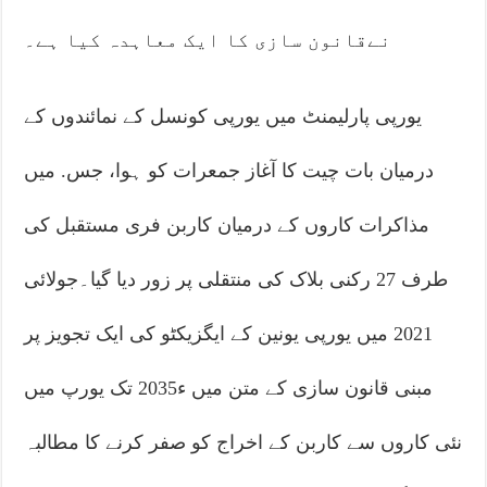
نےقانون سازی کا ایک معاہدہ کیا ہے۔
یورپی پارلیمنٹ میں یورپی کونسل کے نمائندوں کے
درمیان بات چیت کا آغاز جمعرات کو ہوا، جس. میں
مذاکرات کاروں کے درمیان کاربن فری مستقبل کی
طرف 27 رکنی بلاک کی منتقلی پر زور دیا گیا۔جولائی
2021 میں یورپی یونین کے ایگزیکٹو کی ایک تجویز پر
مبنی قانون سازی کے متن میں ء2035 تک یورپ میں
نئی کاروں سے کاربن کے اخراج کو صفر کرنے کا مطالبہ