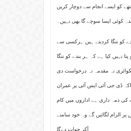
تھے کو ایسے انجام سے دوچار کریں
ندہ کوئی ایسا سوچے گا بھی نہیں۔
ندے کو ننگا کردیتے ہیں ہرکسی سے
ا نہیں کیا ہے کہ ہر بندے کو ننگا
کوائری نہ مقدمہ نہ درخواست دی
اکہ ڈی جی آئی ایس آئی پر عمران
 کی ذمہ داری ہے اداروں میں کام
پر الزام لگائیں گے وہ خود سامنے
آکر جواب دےگا