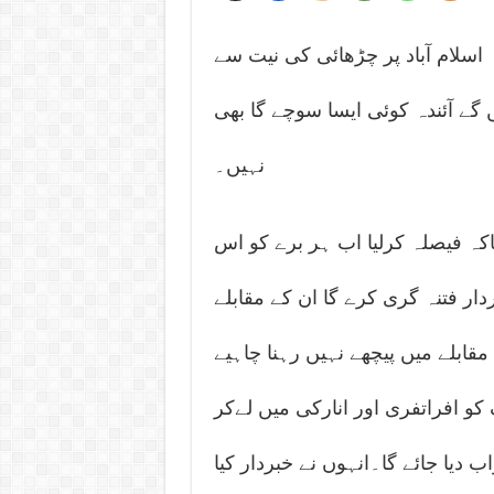
کہ اسلام آباد پر چڑھائی کی نیت سے
ں گے آئندہ کوئی ایسا سوچے گا بھی
نہیں۔
ھاکہ فیصلہ کرلیا اب ہر برے کو اس
ار فتنہ گری کرے گا ان کے مقابلے
قابلے میں پیچھے نہیں رہنا چاہیے
 کو افراتفری اور انارکی میں لےکر
 دیا جائے گا۔انہوں نے خبردار کیا