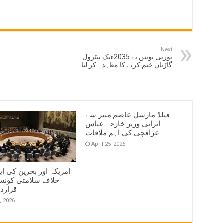
Next
یورپی یونین نے 2035ءتک پیٹرول
گاڑیاں ختم کرنے کا معاہدہ کر لیا
فیلڈ مارشل عاصم منیر سے
ایرانی وزیر خارجہ عباس
عراقچی کی اہم ملاقات
April 25, 2026
امریکہ اور بحرین کی ای
خلاف سلامتی کونس
قرارد
, 2026