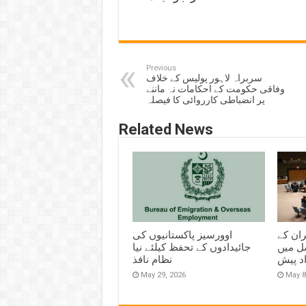
Previous
سربراہ لاہور پولیس کے خلاف
وفاقی حکومت کے احکامات نہ ماننے
پر انضباطی کارروائی کا فیصلہ
Related News
ران کے
اوورسیز پاکستانیوں کی
ل میں
جائیدادوں کے تحفظ کیلئے نیا
اد پیش
نظام نافذ
May 29, 2026
May 8