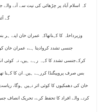
کہ اسلام آباد پر چڑھائی کی نیت سے آنے والے ج
گے آئ
وزیرداخلہ کا کہناتھاکہ عمران خان اپنے ہر ب
جنسی تشدد کروادیتا ہے، عمران خان کو پت
کرکےجنسی تشدد کا کہہ رہے ہیں، نہ کوئی ان
بس صرف پروپیگنڈا کررہے ہیں۔ان کا کہنا تھ
خان کی دھمکیوں کا کوئی اثر نہیں ہوگا، ریاست
کرنے والے افراد کا تحفظ کرے، تحریک انصاف جس 