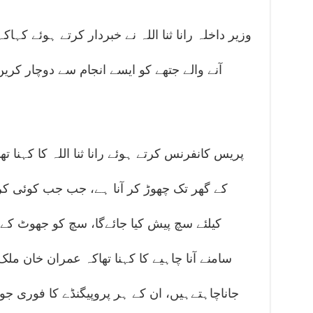
وزیر داخلہ رانا ثنا اللہ نے خبردار کرتے ہوئے کہا
آنے والے جتھے کو ایسے انجام سے دوچار کری
پریس کانفرنس کرتے ہوئے رانا ثنا اللہ کا کہنا ت
کے گھر تک چھوڑ کر آنا ہے، جب جب کوئی کرد
کیلئے سچ پیش کیا جائےگا، سچ کو جھوٹ کے م
سامنے آنا چاہیے کا کہنا تھاکہ عمران خان ملک
جاناچاہتےہیں، ان کے ہر پروپیگنڈے کا فوری جواب