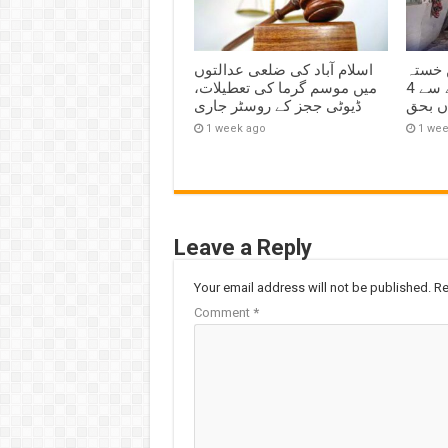
 خستہ
اسلام آباد کی ضلعی عدالتوں
حال مکان کی چھت گرنے سے 4
میں موسم گرما کی تعطیلات،
اں بحق
ڈیوٹی ججز کے روسٹر جاری
1 week ago
1 we
Leave a Reply
Your email address will not be published.
Re
Comment
*