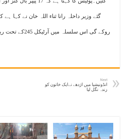
گئیں۔پولیس کا کہنا ہے کہ 7
گئے وزیر داخلہ رانا ثناء اللہ خان نے کہا 
روکے گی اس سلسلہ 
Next
انڈونیشیا میں اژدھے نےایک خاتون کو
زندہ نگل لیا