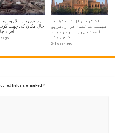
رینٹ ٹربیونل کا یکطرفہ
ہربنس پورہ لاہور میں
فیصلہ کالعدم قرار،فریقِ
مخالف کو پورا موقع دینا
افراد ج
لازم ہوگا
ek ago
1 week ago
quired fields are marked
*