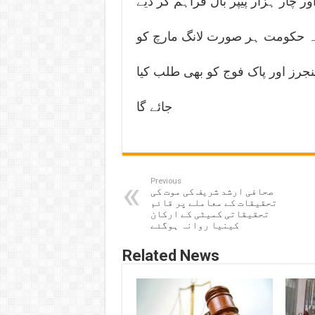
1 پیپر بال گنز اور اور چار ہزار پیپر بال فراہم کر دیے
ہے کہ حکومت ہر صورت لانگ مارچ کو
میں آرٹیکل 245کے تحت رینجرز اور پاک فوج کو بھی طلب کیا
جائے گا
Previous
صحافی ارشد شریف کی موت کی
تحقیقات کے معاملے پر قائم
تحقیقاتی کمیٹی کے ارکان
کینیا روانہ ہوگئے
Related News