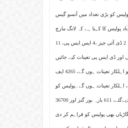
پولیس کو بڑی تعداد میں آنسو گیس
اد پولیس کا کہنا ہے کہ لانگ مارچ
کیلئے 13086 افسران، اہلکار تعینات کیےجائیں گے، 2 ڈی آئی جیز ،4 ایس ایس پی، 11
یں گے جبکہ 30 اے ایس پی اور ڈی ایس پی تعینات کیے جائیں
گےپولیس کے مجموعی طور پر 4190 افسران و اہلکار تعینات ہوں گے، 4265 ایف
، سندھ پولیس کے 1022 افسران، اہلکار تعینات ہوں گے۔پولیس کو
616 آنسو گیس گنز اور 50050 شیل فراہم کر دیےگئے، 611 بارہ بور گنز اور 36700
نڈ فراہم کر دیےگئے، 2430 ماسک اور 374 گاڑیاں بھی پولیس کو فراہم کر دی