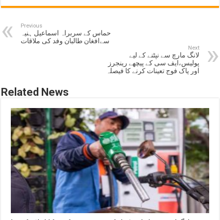
Previous
حماس کے سربراہ اسماعیل ہنیہ
سےافغان طالبان وفد کی ملاقات
Next
لانگ مارچ سے نپٹنے کے لیے
پولیس،ایف سی کے پیچھے رینجرز
اور پاک فوج تعینات کرنے کا فیصلہ
Related News