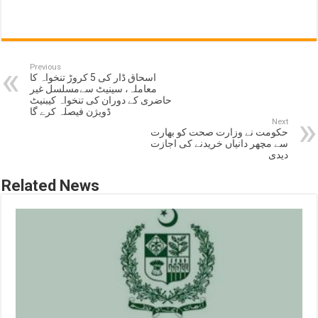
Previous
اسحاق ڈار کی 5 کروڑ تنخواہ کا
معاملہ، سینیٹ سےمسلسل غیر
حاضری کے دوران کی تنخواہ کیبنیٹ
ڈویژن فیصلہ کرے گا
Next
حکومت نے وزارت صحت کو بھارت
سے مچھر دانیاں خریدنے کی اجازت
دیدی
Related News