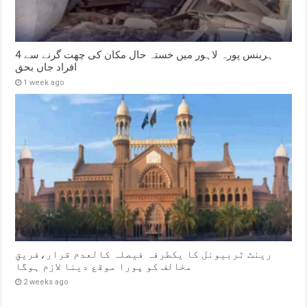
ہربنس پورہ لاہور میں خستہ حال مکان کی چھت گرنے سے 4
افراد جاں بحق
1 week ago
رینٹ ٹربیونل کا یکطرفہ فیصلہ کالعدم قرار،فریقِ
مخالف کو پورا موقع دینا لازم ہوگا
2 weeks ago