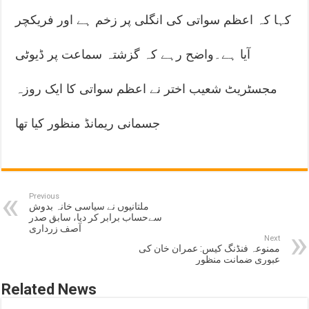
کہا کہ اعظم سواتی کی انگلی پر زخم ہے اور فریکچر
آیا ہے۔واضح رہے کہ گزشتہ سماعت پر ڈیوٹی
مجسٹریٹ شعیب اختر نے اعظم سواتی کا ایک روزہ
جسمانی ریمانڈ منظور کیا تھا
Previous
ملتانیوں نے سیاسی خانہ بدوش
سےحساب برابر کر دیا، سابق صدر
آصف زرداری
Next
ممنوعہ فنڈنگ کیس: عمران خان کی
عبوری ضمانت منظور
Related News