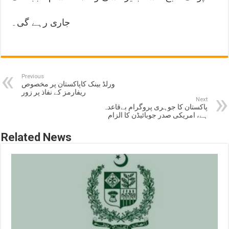
جاری رہے گی۔
Previous
ورلڈ بینک کاپاکستان پر مخصوص
ریفارمز کے نفاذ پر زور
Next
پاکستان کا جوہری پروگرام بےقاعدہ
ہے، امریکی صدر جوبائیڈن کا الزام
Related News