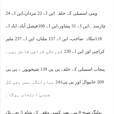
ومی اسمبلی کے حلقہ این اے 22 مردان،این اے 24
چارسدہ،این اے 31 پشاور،این اے 108فیصل آباد، ایاد اے
118ننکانہ صاحب، این اے 157 ملتان، این اے 237 ملیر
کراچی اور این اے 239 کورنگی کراچی شامل ہیں۔
پنجاب اسمبلی کے حلقے پی پی 139 شیخوپورہ، پی پی
209 خانیوال اور پی پی241 بہاولنگر میں بھی کل
ضمنی انتخاب ہوگا۔
پولنگ صبح 8 سے بغیر کسی وقفہ کے شام 5 بجے تک