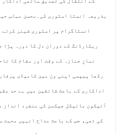
کے انتقال کی تصدیق ساتھی اداکار و
بذریعہ انسٹا اسٹوری کی۔محسن عباس حید
انسٹاگرام پر اسٹوری شیئر کرتے ہو
ریکارڈنگ کے دوران دل کا دورہ پڑا ج
نمازِ جنازہ کے وقت اور مقام کا تاحا
رکھا پیپسی اپنی ون مین کامیڈی پرفار
اداکاری کے باعث شائقین میں بے حد مقب
آئیکون مائیکل جیکسن کی منفرد انداز می
کی تھی، جس کے باعث مداح انہیں محبت س