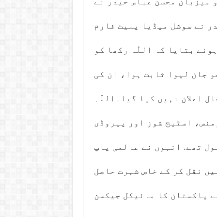
 میزبان محسن عباس حیدر نے
ر نے سوشل میڈیا پلیٹ فارم
ئے بتایا کہ اللّٰہ رکھا کو
و جان لیوا ثابت ہوا، ان کی
ل اعلان نہیں کیا گیا۔اللّٰہ
منس، اسٹیج شوز اور پیروڈی
ول تھے. انہوں نے عالمی پاپ
ں نقل کر کے خاص شہرت حاصل
ے پاکستان کا مائیکل جیکسن