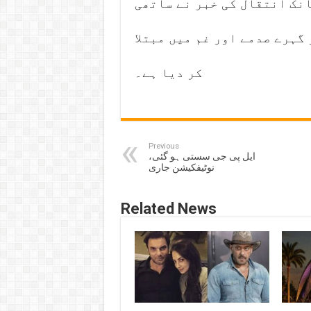
انک انتقال کی خبر نے ساتھی
گہرے صدمے اور غم میں مبتلا
کر دیا ہے۔
Previous
ایل پی جی سستی ہو گئی،
نوٹیفکیشن جاری
Related News