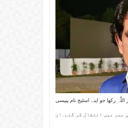
لّٰہ رکھا جو اپنے اسٹیج نام پیپسی
ی سے شہرت رکھتے تھے، 50 برس کی عمر میں انتقال کر گئے۔ان