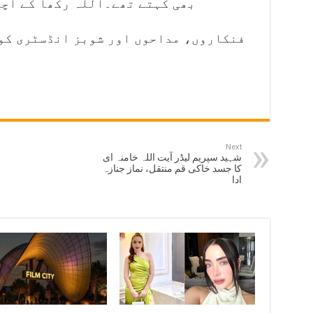
بھی کہتے تھے۔اللّٰہ رکھا کے اچ
فنکاروں، مداحوں اور شوبز انڈسٹری کو 
Next
شہید سپریم لیڈر آیت اللہ خامنہ ای
کا جسد خاکی قم منتقل، نماز جنازہ
ادا