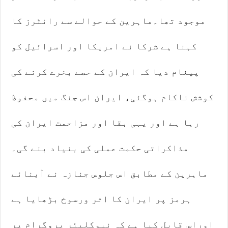
موجود تھا۔ماہرین کے حوالے سے رائٹرز کا
کہنا ہے شرکا نے امریکا اور اسرائیل کو
پیغام دیا کہ ایران کے حصے بخرے کرنے کی
کوشش ناکام ہوگئی، ایران اس جنگ میں محفوظ
رہا ہے اور یہی بقا اور مزاحمت ایران کی
مذاکراتی حکمت عملی کی بنیاد بنے گی۔
ماہرین کے مطابق اس جلوس جنازہ نے آبنائے
ہرمز پر ایران کا اثر ورسوخ بڑھایا ہے
اوراس قابل کیا ہے کہ نیوکلیئر پروگرام پر