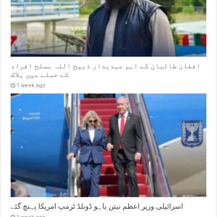
افغان طالبان کے اہم عہدیدار ذبیح اللہ مسلح افراد
کے حملے میں ہلاک
1 week ago
اسرائیلی وزیر اعظم نیتن یاہو ڈونلڈ ٹرمپ امریکا پہنچ گئے