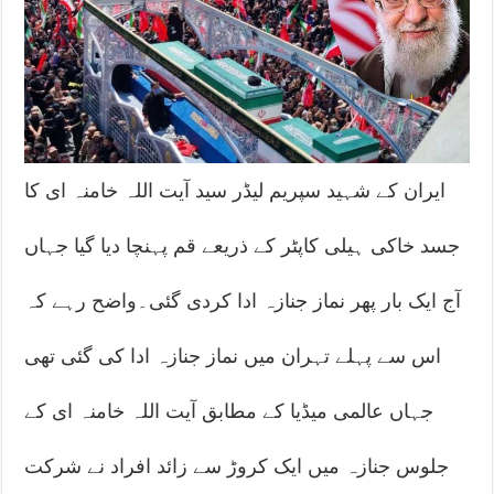
ایران کے شہید سپریم لیڈر سید آیت اللہ خامنہ ای کا
جسد خاکی ہیلی کاپٹر کے ذریعے قم پہنچا دیا گیا جہاں
آج ایک بار پھر نماز جنازہ ادا کردی گئی۔واضح رہے کہ
اس سے پہلے تہران میں نماز جنازہ ادا کی گئی تھی
جہاں عالمی میڈیا کے مطابق آیت اللہ خامنہ ای کے
جلوس جنازہ میں ایک کروڑ سے زائد افراد نے شرکت