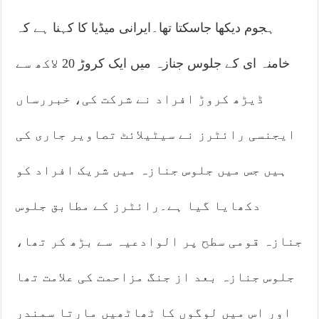
ہجوم دیکھا جاسکتا تھا۔ایرانی میڈیا کا کہنا ہے کہ
خامنہ ای کے جلوس جنازہ میں ایک کروڑ 20 لاکھ سے
ڈیڑھ کروڑ افراد نے شرکت کی، خبررساں
ایجنسی رائٹرز نے سیٹیلائٹ تصاویر جاری کی
ہیں جس میں جلوس جنازہ میں شریک افراد کو
دکھایا گیا ہے۔رائٹرز کے مطابق جلوس
جنازہ قومی سطح پر الوادعیہ سے بڑھ کر تھا،
جلوس جنازہ بعد از جنگ مزاحمت کی علامت تھا
اور اس میں لوگوں کا ٹھاٹھیں مارتا سمندر