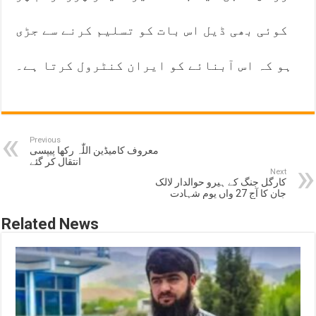
کوئی بھی ڈیل اس بات کو تسلیم کرنے سے جڑی
ہو کہ اس آبنائے کو ایران کنٹرول کرتا ہے۔
Previous
معروف کامیڈین اللّٰہ رکھا پیپسی
انتقال کر گئے
Next
کارگل جنگ کے ہیرو حوالدار لالک
جان کا آج 27 واں یوم شہادت
Related News