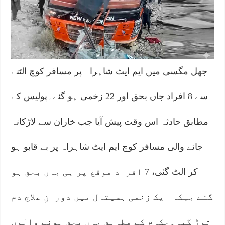
جھل مگسی میں ایم ایٹ شاہراہ پر مسافر کوچ الٹنے
سے 8 افراد جاں بحق اور 22 زخمی ہو گئے۔پولیس کے
مطابق حادثہ اس وقت پیش آیا جب خاران سے لاڑکانہ
جانے والی مسافر کوچ ایم ایٹ شاہراہ پر بے قابو ہو
کر الٹ گئی، 7 افراد موقع پر ہی جاں بحق ہو
گئے جبکہ ایک زخمی ہسپتال میں دورانِ علاج دم
توڑ گیا۔حکام کے مطابق جاں بحق ہونے والوں