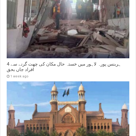
ہربنس پورہ لاہور میں خستہ حال مکان کی چھت گرنے سے 4
افراد جاں بحق
1 week ago