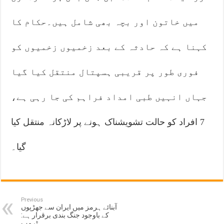
میں خاتون اور بچہ بھی شامل ہیں۔حکام کا
کہنا ہے کہ حادثہ کے بعد زخمیوں زخمیوں کو
فوری طور پر قریبی ہسپتال منتقل کیا گیا
جہاں انہیں طبی امداد فراہم کی جا رہی ہے،
7 افراد کو حالت تشویشناک ہونے پر لاڑکانہ منتقل کیا
گیا۔
Previous
آبنائے ہرمز میں ایران سے جھڑپوں
کے باوجود جنگ بندی برقرار ہے:
ٹرمپ