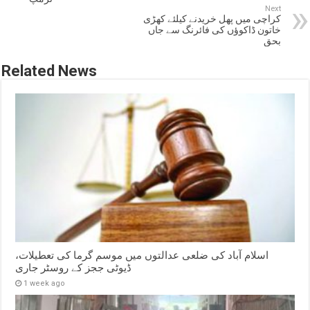
Next
کراچی میں پھل خریدنے کیلئے کھڑی
خاتون ڈاکوؤں کی فائرنگ سے جاں
بحق
Related News
اسلام آباد کی ضلعی عدالتوں میں موسم گرما کی تعطیلات،
ڈیوٹی ججز کے روسٹر جاری
1 week ago