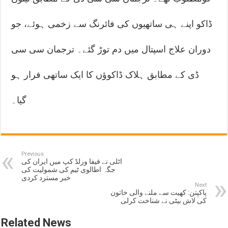
ڈاکو اپنے ہی ساتھیوں کی فائرنگ سے زخمی ہوئے، جو
دوران علاج اسپتال میں دم توڑ گئے۔ ترجمان سی سی
ڈی کے مطابق ہلاک ڈاکوؤں کا ایک ساتھی فرار ہو
گیا۔
Previous
اٹلی نے فیفا ورلڈ کپ میں ایران کی
جگہ اطالوی ٹیم کی شمولیت کی
خبر مسترد کردی
Next
پاکپتن: کھیت سے ملنے والی خاتون
کی لاش بیٹی نے شناخت کرلی
Related News