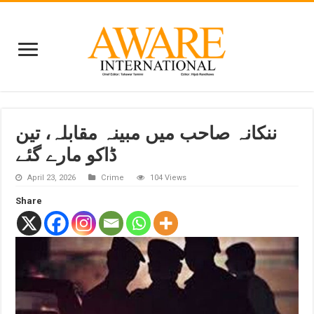
ننکانہ صاحب میں مبینہ مقابلہ، تین
ڈاکو مارے گئے
April 23, 2026
Crime
104 Views
Share