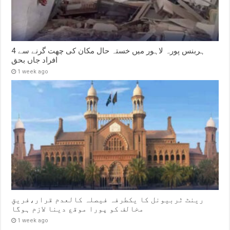
ہربنس پورہ لاہور میں خستہ حال مکان کی چھت گرنے سے 4
افراد جاں بحق
1 week ago
رینٹ ٹربیونل کا یکطرفہ فیصلہ کالعدم قرار،فریقِ
مخالف کو پورا موقع دینا لازم ہوگا
1 week ago