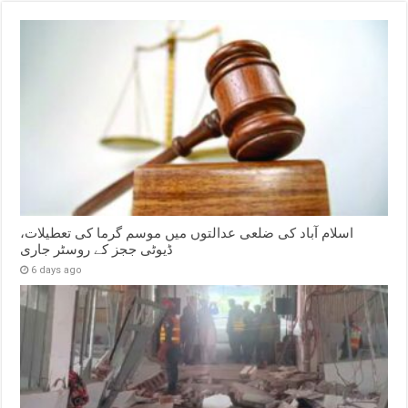
اسلام آباد کی ضلعی عدالتوں میں موسم گرما کی تعطیلات،
ڈیوٹی ججز کے روسٹر جاری
6 days ago