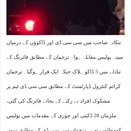
ننکانہ صاحب میں سی سی ڈی اور ڈاکوؤں کے درمیان
مبینہ پولیس مقابلہ ہوا۔ ترجمان کے مطابق فائرنگ کے
تبادلے میں 3 ڈاکو ہلاک جبکہ ایک فرار ہوگیا۔ ترجمان
کرائم کنٹرول ڈپارٹمنٹ کے مطابق سی سی ڈی ٹیم پر
مشکوک افراد نے رکنے کے بجائے فائرنگ کی گئی،
ملزمان 28 ڈکیتی اور چوری کے مقدمات میں پولیس
کومطلوب تھے۔ ترجمان سی سی ڈی کے مطابق تینوں