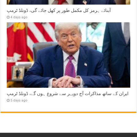
آبنائے ہرمز کل مکمل طور پر کھل جائے گی، ڈونلڈ ٹرمپ
4 days ago
ایران کے ساتھ مذاکرات آج دوپہر سے شروع ہوں گے، ڈونلڈ ٹرمپ
5 days ago