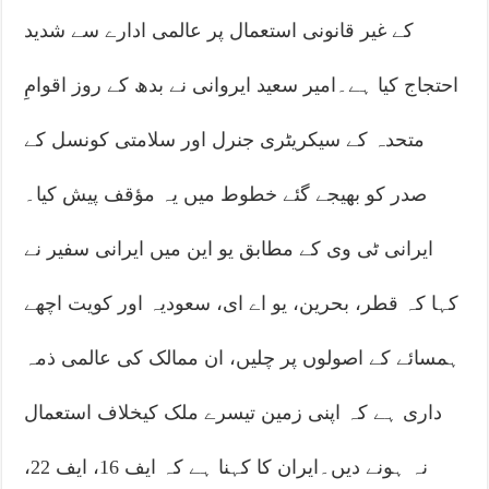
کے غیر قانونی استعمال پر عالمی ادارے سے شدید
احتجاج کیا ہے۔امیر سعید ایروانی نے بدھ کے روز اقوامِ
متحدہ کے سیکریٹری جنرل اور سلامتی کونسل کے
صدر کو بھیجے گئے خطوط میں یہ مؤقف پیش کیا۔
ایرانی ٹی وی کے مطابق یو این میں ایرانی سفیر نے
کہا کہ قطر، بحرین، یو اے ای، سعودیہ اور کویت اچھے
ہمسائے کے اصولوں پر چلیں، ان ممالک کی عالمی ذمہ
داری ہے کہ اپنی زمین تیسرے ملک کیخلاف استعمال
نہ ہونے دیں۔ایران کا کہنا ہے کہ ایف 16، ایف 22،