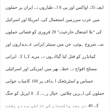
ایف 35، اواکس اور پی 8 اے طیاروں نے ایران پر حملوں
میں عرب سرزمین استعمال کی، امریکا اور اسرائیل
کی “بلا اشتعال جارحیت” 28 فروری کو فضائی حملوں
سے شروع ہوئی، جن میں سینئر ایرانی عہدیداروں اور
کمانڈرز کو قتل کیا گیاانہوں نے مزید کہا کہ ایرانی
مسلح افواج نے خطے بھر میں امریکی اور اسرائیلی
حساس و اسٹریٹجک اہداف پر 100 کامیاب جوابی
حملوں کی لہریں چلائیں۔خیال رہے کہ 8 اپریل کو جنگ
کے 40 دن بعد پاکستان کی ثالثی سے دو ہفتے