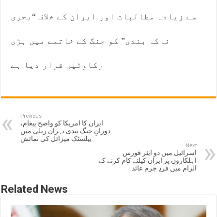
سے زیادہ مطالبات اور ایران کے خلاف “بحری
ناکہ بندی” کو جنگ کے خاتمے میں بڑی
رکاوٹیں قرار دیا ہے
Previous
ایران کا امریکا کو واضح پیغام،
دورانِ جنگ بندی تہران ریلی میں
بیلسٹک میزائل کی نمائش
Next
اسرائیل میں دو ایئر فورس
اہلکاروں پر ایران کیلئے کام کرنے کے
الزام میں فردِ جرم عائد
Related News