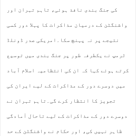
کی جنگ بندی نافذ ہوئی، تاہم تہران اور
واشنگٹن کے درمیان مذاکرات کا پہلا دور کسی
نتیجے پر نہ پہنچ سکا۔امریکی صدر ڈونلڈ
ٹرمپ نے یکطرفہ طور پر جنگ بندی میں توسیع
کرتے ہوئے کہا کہ ان کی انتظامیہ اسلام آباد
میں دوسرے دور کے مذاکرات کے لیے ایران کی
تجویز کا انتظار کرے گی۔تاہم تہران نے
دوسرے دور کے مذاکرات کے لیے تاحال آمادگی
ظاہر نہیں کی، اور حکام نے واشنگٹن کے حد