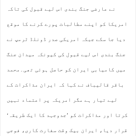
نے عارضی جنگ بندی اس لیے قبول کی تاکہ
امریکا کو اپنے مطالبات پورے کرنے کا موقع
دیا جا سکے جبکہ امریکی صدر ڈونلڈ ٹرمپ نے
جنگ بندی اس لیے قبول کی کیونکہ میدان جنگ
میں کامیابی ایران کو حاصل ہوئی تھی۔محمد
باقر قالیباف نے کہا کہ ایران مذاکرات کے
لیے تیار ہے مگر امریکہ پر اعتماد نہیں
کرتا اور مذاکرات کو ’جدوجہد کا ایک طریقہ‘
قرار دیا، ایران بیک وقت سفارت کاری، فوجی