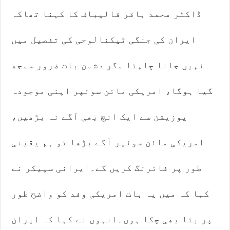
ڈاکٹر محمد باقر قالیباف کا کہنا تھاکہ
ایران کی جنگی ٹیکنالوجی کی تفصیل میں
نہیں جانا چاہتا مگر دشمن بات ضرور سمجھ
گیا ہوگا، امریکی مائن سوئپر اپنی موجودہ
پوزیشن سے ایک انچ بھی آگے نہ بڑھیں،
امریکی مائن سوئپر آگے بڑھا تو ہم یقینی
طور پر فائرنگ کریں گے۔ایرانی سپیکر نے
کہا کہ میں یہ بات امریکی وفد کو واضح طور
پر بتا بھی چکا ہوں۔انہوں نے کہا کہ ایران