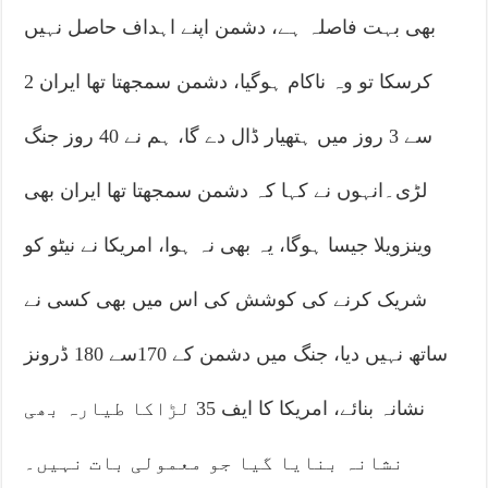
بھی بہت فاصلہ ہے، دشمن اپنے اہداف حاصل نہیں
کرسکا تو وہ ناکام ہوگیا، دشمن سمجھتا تھا ایران 2
سے 3 روز میں ہتھیار ڈال دے گا، ہم نے 40 روز جنگ
لڑی۔انہوں نے کہا کہ دشمن سمجھتا تھا ایران بھی
وینزویلا جیسا ہوگا، یہ بھی نہ ہوا، امریکا نے نیٹو کو
شریک کرنے کی کوشش کی اس میں بھی کسی نے
ساتھ نہیں دیا، جنگ میں دشمن کے 170سے 180 ڈرونز
نشانہ بنائے، امریکا کا ایف 35 لڑاکا طیارہ بھی
نشانہ بنایا گیا جو معمولی بات نہیں۔