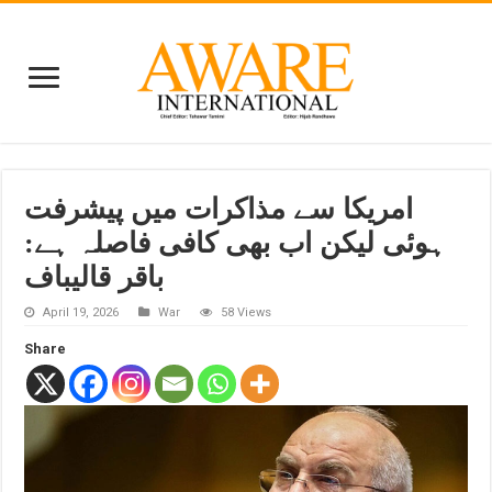
امریکا سے مذاکرات میں پیشرفت
ہوئی لیکن اب بھی کافی فاصلہ ہے:
باقر قالیباف
April 19, 2026
War
58 Views
Share