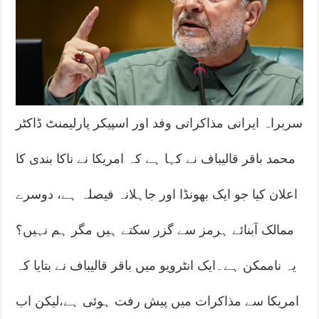
سربراہ ایرانی مذاکراتی وفد اور اسپیکر پارلیمنٹ ڈاکٹر
محمد باقر قالیباف نے کہا ہے کہ امریکا نے ناکا بندی کا
اعلان کیا جو ایک بھونڈا اور جاہلانہ فیصلہ ہے، دوسرے
ممالک آبنائے ہرمز سے گزر سکتے ہیں مگر ہم نہیں؟
یہ ناممکن ہے۔ایک انٹرویو میں باقر قالیباف نے بتایا کہ
امریکا سے مذاکرات میں پیش رفت ہوئی ہے،لیکن اب