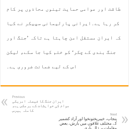
طاقت اور عوامی حمایت تینوں محاذوں پر کام
کر رہا ہے۔ایرانی پارلیمانی سپیکر نے کہا
کہ ایران مستقل امن چاہتا ہے تاکہ ’جنگ اور
جنگ بندی کے چکر‘ کو ختم کیا جا سکے، لیکن
اس کے لیے ضمانت ضروری ہے۔
Previous
ایران جنگ کا فیصلہ امریکی
عوام کی خواہشات کے برعکس ہے،
کاملہ ہیرس
Next
پنجاب، خیبرپختونخوا اور آزاد کشمیر
کے مختلف علاقوں میں بارش، بعض
مقامات پر ژالہ باری