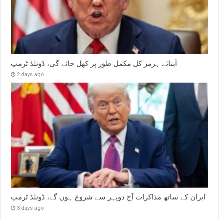
آبنائے ہرمز کل مکمل طور پر کھل جائے گی، ڈونلڈ ٹرمپ
2 days ago
ایران کے ساتھ مذاکرات آج دوپہر سے شروع ہوں گے، ڈونلڈ ٹرمپ
3 days ago