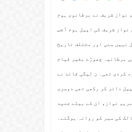
م نواز شریف نے برطانوی ہوم
 نواز شریف کی اپیل ہوم آفس
ل نہیں سنی اور مختلف تاریخ
ی برطانیہ چھوڑے بغیر قیام
د کردی تھی۔ ن لیگی قائد نے
پیل دائر کر رکھی تھی دوسری
مریم نواز، ان کے بیٹے جنید
لک کی سیر کو روانہ ہوگئے۔