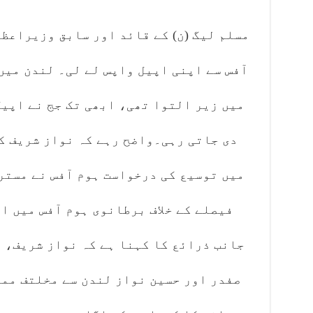
مسلم لیگ (ن) کے قائد اور سابق وزیراعظ
آفس سے اپنی اپیل واپس لے لی۔ لندن میں
میں زیر التوا تھی، ابھی تک جج نے اپی
دی جاتی رہی۔واضح رہے کہ نواز شریف ک
میں توسیع کی درخواست ہوم آفس نے مستر
فیصلے کے خلاف برطانوی ہوم آفس میں ا
جانب ذرائع کا کہنا ہے کہ نواز شریف، 
صفدر اور حسین نواز لندن سے مخلتف مما