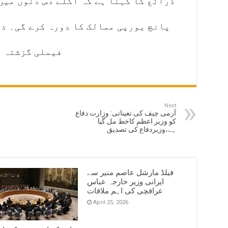
ذرائع کا کہنا ہے کہ اگلے دس دنوں میں
پانچ یورپی ممالک کا دورہ کرے گی۔ ذر
فیملی گزشتہ ر
Next
آرمی چیف کی تعیناتی: وزارت دفاع
کو وزیر اعظم کاخط مل گیا
ہے،وزیردفاع کی تصدیق
فیلڈ مارشل عاصم منیر سے
ایرانی وزیر خارجہ عباس
عراقچی کی اہم ملاقات
April 25, 2026