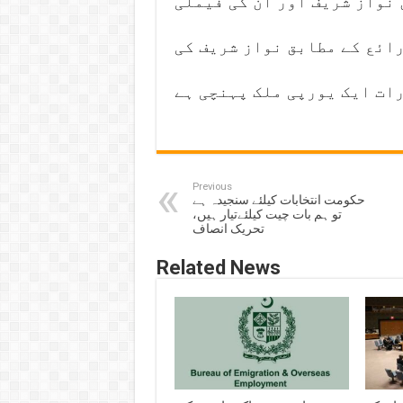
 نواز شریف اور ان کی فیملی
ائع کے مطابق نواز شریف کی
ات ایک یورپی ملک پہنچی ہے
Previous
حکومت انتخابات کیلئے سنجیدہ ہے
تو ہم بات چیت کیلئےتیار ہیں،
تحریک انصاف
Related News