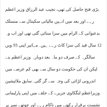
بڑی فتح حاصل کی تھی، نجیب عبد الرزاق وزیر اعظم
رہے اور بعد میں انہیں مالیاتی سکینڈل سے منسلک
بدعنوانی کے الزام میں سزا سنائی گئی تھی اور اب وہ
12 سال قید کی سزا کاٹ رہے ہیں۔مہاتیر اپنی 93 ویں
سالگرہ کے صرف دو ماہ بعد دوبارہ وزیر اعظم بنے
لیکن ان کی حکومت دو سال سے بھی کم عرصے میں
اندرونی لڑائی کی وجہ سے گر گئی۔سابق ملائیشین
وزیراعظم لنگکاوی جزیرے کے حلقے میں اپنی پارلیمانی
نشست برقرار رکھنے میں ناکام رہے اور چوتھے نمبر پر