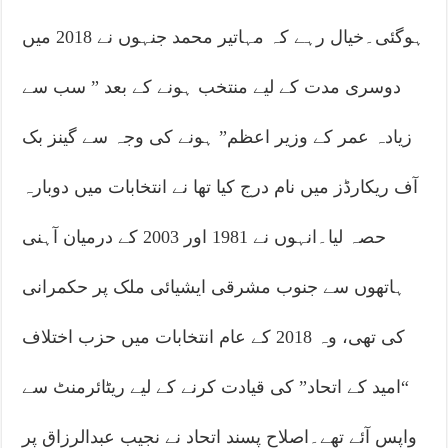
ہوگئی۔خیال رہے کہ مہاتیر محمد جنہوں نے 2018 میں
دوسری مدت کے لیے منتخب ہونے کے بعد ” سب سے
زیادہ عمر کے وزیر اعظم” ہونے کی وجہ سے گینز بک
آف ریکارڈز میں نام درج کیا تھا نے انتخابات میں دوبارہ
حصہ لیا۔انہوں نے 1981 اور 2003 کے درمیان آہنی
ہاتھوں سے جنوب مشرقی ایشیائی ملک پر حکمرانی
کی تھی، وہ 2018 کے عام انتخابات میں حزب اختلاف
“امید کے اتحاد” کی قیادت کرنے کے لیے ریٹائرمنٹ سے
واپس آئے تھے۔اصلاح پسند اتحاد نے نجیب عبدالرزاق پر