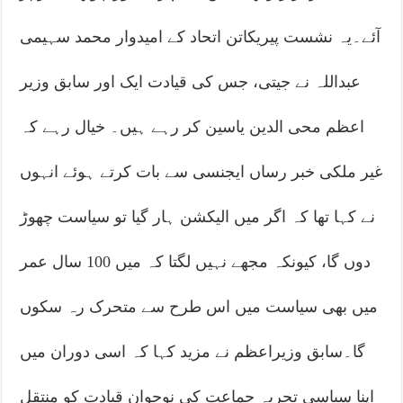
آئے۔یہ نشست پیریکاتن اتحاد کے امیدوار محمد سہیمی
عبداللہ نے جیتی، جس کی قیادت ایک اور سابق وزیر
اعظم محی الدین یاسین کر رہے ہیں۔ خیال رہے کہ
غیر ملکی خبر رساں ایجنسی سے بات کرتے ہوئے انہوں
نے کہا تھا کہ اگر میں الیکشن ہار گیا تو سیاست چھوڑ
دوں گا، کیونکہ مجھے نہیں لگتا کہ میں 100 سال عمر
میں بھی سیاست میں اس طرح سے متحرک رہ سکوں
گا۔سابق وزیراعظم نے مزید کہا کہ اسی دوران میں
اپنا سیاسی تجربہ جماعت کی نوجوان قیادت کو منتقل