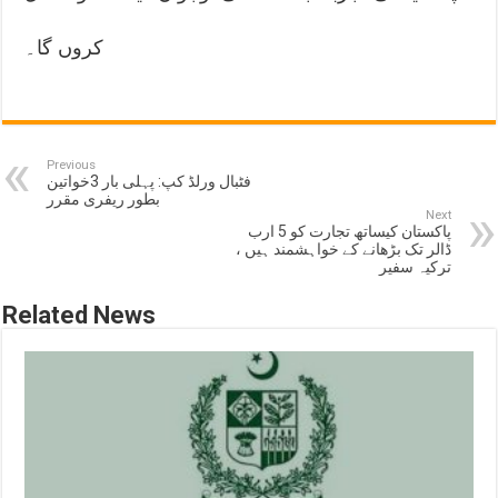
کروں گا۔
Previous
فٹبال ورلڈ کپ: پہلی بار 3خواتین
بطور ریفری مقرر
Next
پاکستان کیساتھ تجارت کو 5 ارب
ڈالر تک بڑھانے کے خواہشمند ہیں ،
ترکیہ سفیر
Related News