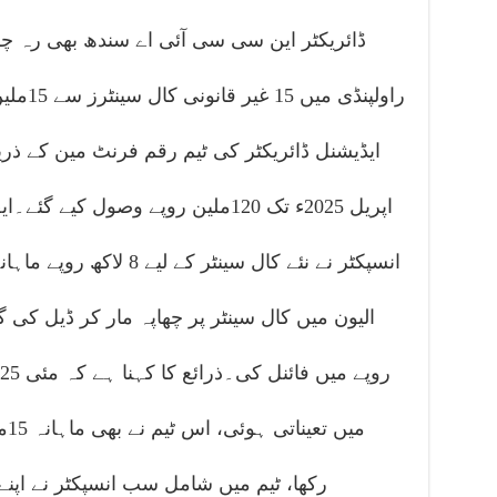
ڈائریکٹر این سی سی آئی اے سندھ بھی رہ چکا
راولپنڈ
اپریل 2025ء تک 120ملین روپے وصول ک
انسپکٹر نے نئے کال سینٹر ک
می
رکھا، ٹیم میں شامل سب انسپکٹر نے اپن