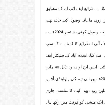
 ہے۔ذرائع ایف آئی اے کے مطابق
ی میں 15 غیر قانونی کال سینٹرز سے 15ملین روپے ماہانہ وصول کیے جاتے تھے،
ایڈیشنل ڈائریکٹر کی ٹیم رقم فرنٹ مین کے ذریعے وصول کرتی، ستمبر 2024ء سے
یے گئے۔ایف آئی اے ذرائع کا کہنا ہے کہ سب
ے لیے 8 لاکھ روپے ماہانہ طے کیا، اسلام آباد کے سیکٹر ایف
الیون میں کال سینٹر پر چھاپہ مار کر ڈیل کی گئی، ایس ایچ او نے وہ ڈیل 40 ملین
روپے میں فائنل کی۔ذرائع کا کہنا ہے کہ مئی 2025ء میں نئی ٹیم کی راولپنڈی آفس
ں تعیناتی ہوئی، اس ٹیم نے بھی ماہانہ 15ملین روپے بھتہ لینے کا سلسلہ جاری
ے ایک منشی کو فرنٹ مین رکھ لیا۔