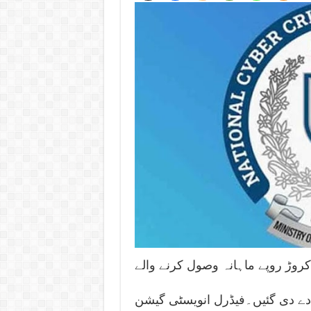
سے ڈیڑھ کروڑ روپے ماہانہ وصول کرنے والے
 دے دی گئیں۔فیڈرل انویسٹی گیشن