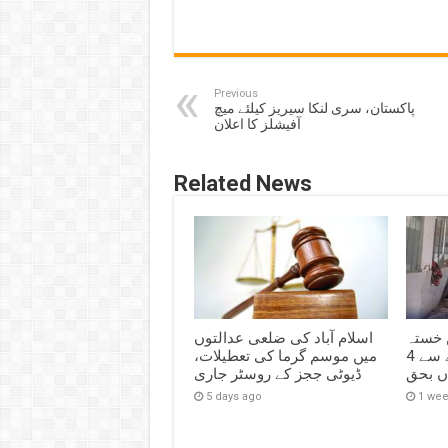
Previous
پاکستان، سری لنکا سیریز کیلئے میچ
آفیشلز کا اعلان
Related News
 خستہ
اسلام آباد کی ضلعی عدالتوں
حال مکان کی چھت گرنے سے 4
میں موسم گرما کی تعطیلات،
اں بحق
ڈیوٹی ججز کے روسٹر جاری
5 days ago
1 we