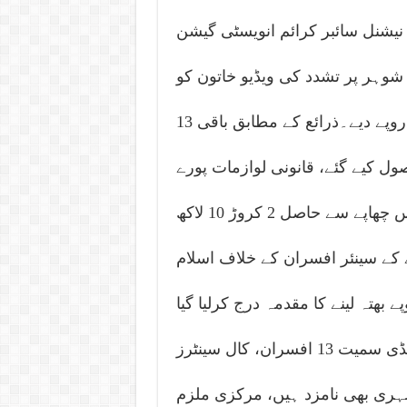
 نیشنل سائبر کرائم انویسٹی گیشن
وہر پر تشدد کی ویڈیو خاتون کو
بھیجی، خاتون نے شوہر کی رہائی کے لیے 80 لاکھ روپے دیے۔ذرائع کے مطابق باقی 13
ے لیے 12 ملین روپے وصول کیے گئے، قانونی لوازمات پورے
کرنے کے لیے مزید 10 لاکھ روپے وصول کیے گئے، اس چھاپے سے حاصل 2 کروڑ 10 لاکھ
کے سینئر افسران کے خلاف اسلام
 بھتہ لینے کا مقدمہ درج کرلیا گیا
ہے۔ایڈیشنل ڈائریکٹرز این سی سی آئی اے راولپنڈی سمیت 13 افسران، کال سینٹرز
ہری بھی نامزد ہیں، مرکزی ملزم