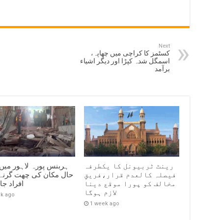
Next
کسٹمز کا کراچی میں چھاپہ،
اسمگل شدہ کپڑا اور دیگر اشیاء
برآمد
رینٹ ٹربیونل کا یکطرفہ
ہربنس پورہ لاہور میں
فیصلہ کالعدم قرار،فریقِ
مخالف کو پورا موقع دینا
افراد ج
لازم ہوگا
ek ago
1 week ago