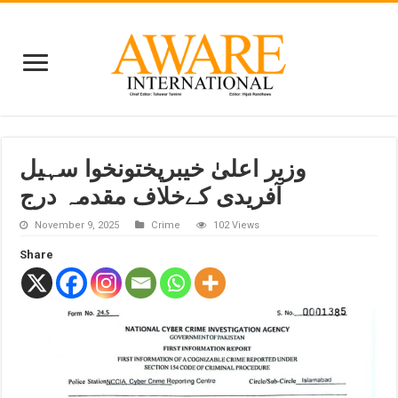
وزیر اعلیٰ خیبرپختونخوا سہیل
آفریدی کےخلاف مقدمہ درج
November 9, 2025
Crime
102 Views
Share