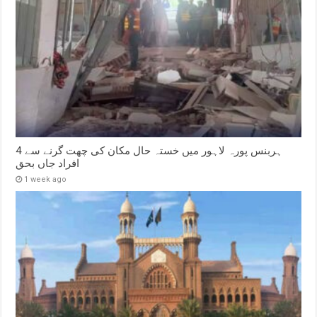
ہربنس پورہ لاہور میں خستہ حال مکان کی چھت گرنے سے 4
افراد جاں بحق
1 week ago