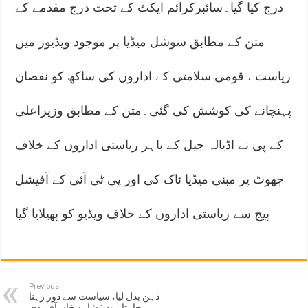
درج کیا گیا۔سائبرکرائم ایکٹ کے تحت درج مقدمے کے
متن کے مطابق سوشل میڈیا پر موجود ویڈیوز میں
ریاست ، قومی سلامتی کے اداروں کی ساکھ کو نقصان
پہنچانے کی کوشش کی گئی۔متن کے مطابق وزیراعلیٰ
کے پی نے اڈیالہ جیل کے باہر ریاستی اداروں کے خلاف
جھوٹ پر مبنی میڈیا ٹاک کی اور پی ٹی آئی کے آفیشل
پیج سے ریاستی اداروں کے خلاف ویڈیو کو پھیلایا گیا
Previous
ذہن بدل لیا، سیاست سے دور رہنا
چاہتا ہوں: شاہد خان آفریدی