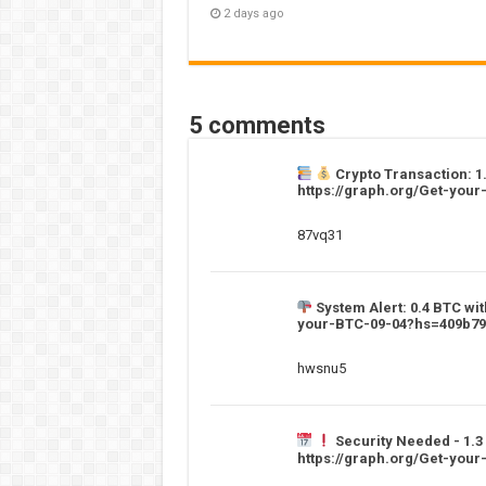
2 days ago
5 comments
Crypto Transaction: 1
https://graph.org/Get-yo
87vq31
System Alert: 0.4 BTC wit
your-BTC-09-04?hs=409b7
hwsnu5
Security Needed - 1.3
https://graph.org/Get-yo