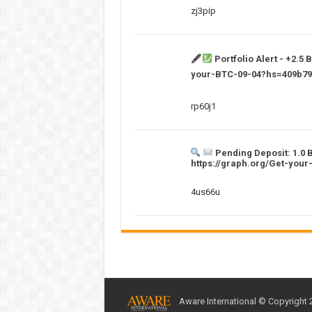
zj3pip
🖋
Portfolio Alert - +2.5
your-BTC-09-04?hs=409b79
rp60j1
Pending Deposit: 1.0 
https://graph.org/Get-yo
4us66u
Aware International © Copyright 