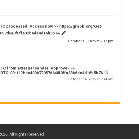
 BTC processed. Access now >> https://graph.org/Get-
057d640f0ffa33b6de4d16b5b7& 🖋
October 13, 2025 at 7:17 pm
BTC from external sender. Approve? >>
ur-BTC-09-11?hs=409b79057d640f0ffa33b6de4d16b5b7&
October 14, 2025 at 7:41 am
2026, All Rights Reserved