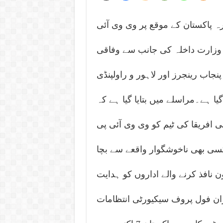
 پاکستان کے موقع پر وی وی آئی
وزارت داخلہ کی جانب سے وفاقی
نجاب رینجرز اور لاہور و راولپنڈی
 ہے۔مراسلے میں بتایا گیا ہے کہ
 افریقا کی ٹیم کو وی وی آئی پی
سی بھی ناخوشگوار واقعے سے بچا
نافذ کرنے والے اداروں کو ہدایت
ان فول پروف سیکیورٹی انتظامات