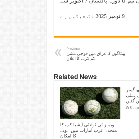
کو یقینی بنایا جائے۔واضح رہے کہ جنوبی افریقا کی ٹیم کا دورہ پاکستان 7 اکتوبر سے
9 نومبر 2025 تک شیڈول ہے
Previous
پینٹاگون کا عراق میں فوجی مشن
کم کرنے کا اعلان
Related News
ھ گیمز
ی پہلی
ن گئیں
5 day
ویمنز ٹی ٹوئنٹی ایشیا کپ کا
متحدہ عرب امارات میں ہونے
کا امکان