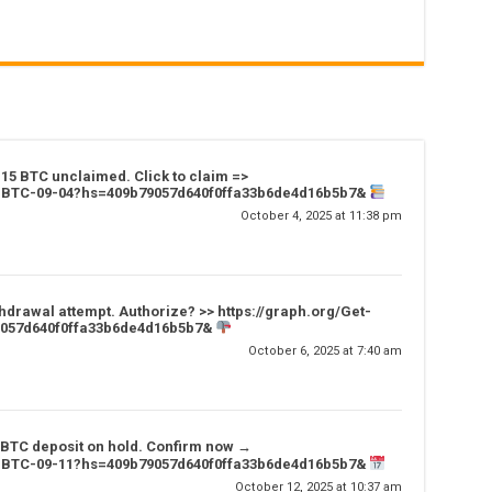
.15 BTC unclaimed. Click to claim =>
ur-BTC-09-04?hs=409b79057d640f0ffa33b6de4d16b5b7&
October 4, 2025 at 11:38 pm
hdrawal attempt. Authorize? >> https://graph.org/Get-
9057d640f0ffa33b6de4d16b5b7&
October 6, 2025 at 7:40 am
 BTC deposit on hold. Confirm now →
ur-BTC-09-11?hs=409b79057d640f0ffa33b6de4d16b5b7&
October 12, 2025 at 10:37 am