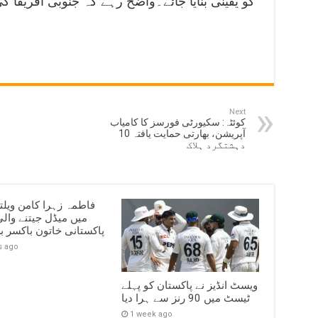
Next
کوئٹہ: سکیورٹی فورسز کا کامیاب
آپریشن، بھارتی حمایت یافتہ 10
دہشتگرد ہلاک
فاطمہ زہرا کامن ویلت
میں میڈل جیتنے وال
پاکستانی خاتون باکسر ب
s ago
ویسٹ انڈیز نے پاکستان کو پہلے
ٹیسٹ میں 90 رنز سے ہرا دیا
1 week ago