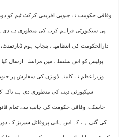
وفاقی حکومت نے جنوبی افریقی کرکٹ ٹیم کو دورہ
پی سیکیورٹی فراہم کرنے کی منظوری دے دی۔
دارالحکومت کی انتظامیہ، پنجاب ہوم ڈپارٹمنٹ، پ
پولیس کو اس سلسلے میں مراسلہ ارسال کیا گیا
وزیراعظم نے کابینہ ڈویژن کی سفارش پر جنوبی
سیکیورٹی دینے کی منظوری دی ہے تاکہ ک
جاسکے، وفاقی حکومت کی جانب سے تمام قانون 
کی گئی ہے کہ اس ہائی پروفائل سیریز کے دور