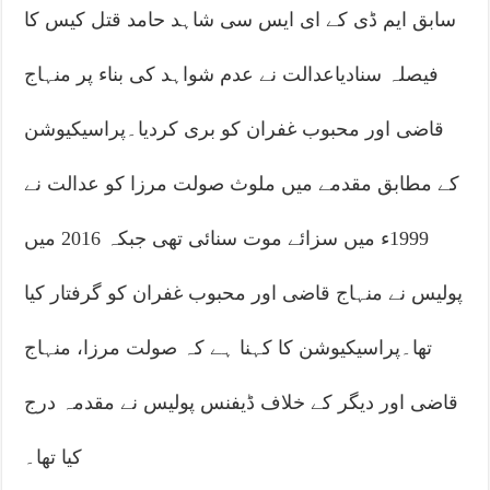
سابق ایم ڈی کے ای ایس سی شاہد حامد قتل کیس کا
فیصلہ سنادیاعدالت نے عدم شواہد کی بناء پر منہاج
قاضی اور محبوب غفران کو بری کردیا۔پراسیکیوشن
کے مطابق مقدمے میں ملوث صولت مرزا کو عدالت نے
1999ء میں سزائے موت سنائی تھی جبکہ 2016 میں
پولیس نے منہاج قاضی اور محبوب غفران کو گرفتار کیا
تھا۔پراسیکیوشن کا کہنا ہے کہ صولت مرزا، منہاج
قاضی اور دیگر کے خلاف ڈیفنس پولیس نے مقدمہ درج
کیا تھا۔