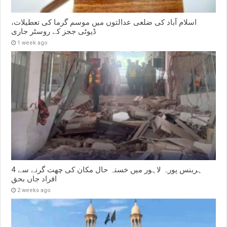
اسلام آباد کی ضلعی عدالتوں میں موسم گرما کی تعطیلات،
ڈیوٹی ججز کے روسٹر جاری
1 week ago
ہربنس پورہ لاہور میں خستہ حال مکان کی چھت گرنے سے 4
افراد جاں بحق
2 weeks ago