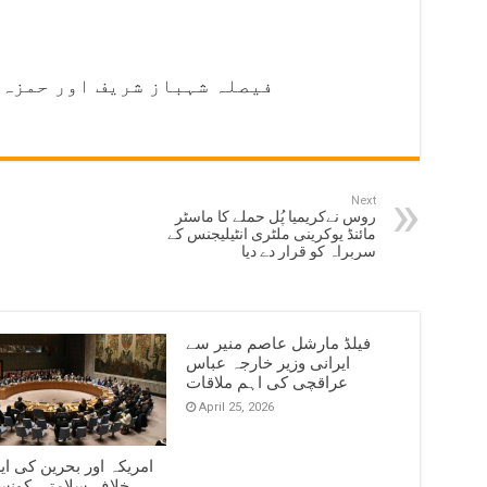
فیصلہ شہباز شریف اور حمزہ 
Next
روس نےکریمیا پُل حملے کا ماسٹر
مائنڈ یوکرینی ملٹری انٹیلیجنس کے
سربراہ کو قرار دے دیا
فیلڈ مارشل عاصم منیر سے
ایرانی وزیر خارجہ عباس
عراقچی کی اہم ملاقات
April 25, 2026
امریکہ اور بحرین کی ای
خلاف سلامتی کونس