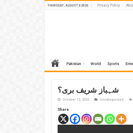
Privacy Policy
Abo
THURSDAY , AUGUST 6 2026
Pakistan
World
Sports
Ente
شہباز شریف بری؟
October 12, 2022
Uncategorized
Share