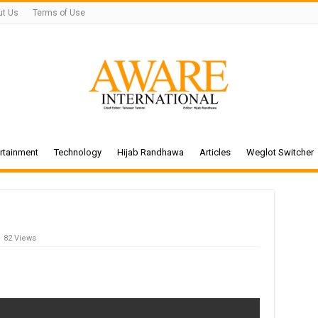
ut Us
Terms of Use
rtainment
Technology
Hijab Randhawa
Articles
Weglot Switcher
82 Views