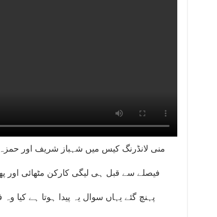
منی لانڈرنگ کیس میں شہباز شریف اور حمزہ
فیصلے سے قبل ہی لیگی کارکن مٹھائی اور پھو
پہنچ گئے یہاں سوال یہ پیدا ہوتا ہے کیا وہ 