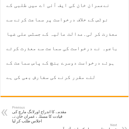
نےعمران خان کی ایف آئی اے میں طلبی کے
نوٹس کے خلاف درخواست پر سماعت کرنے سے
معذرت کر لی۔عدالت عالیہ کے جسٹس علی ضیا
باجوہ نے درخواست کی سماعت سے معذرت کرتے
ہوئے درخواست دوسرے بنچ کے پاس سماعت کے
لئے مقرر کرنے کی سفارش بھی کی ہے
Previous
مقدمے کا اندراج اورلانگ مارچ کی
قیادت کا مسئلہ، عمران خان نے
اجلاس طلب کر لیا
Next