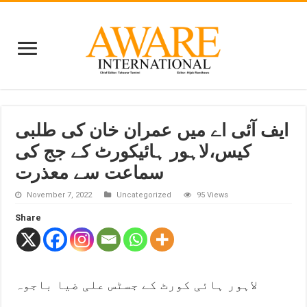
ایف آئی اے میں عمران خان کی طلبی
کیس،لاہور ہائیکورٹ کے جج کی
سماعت سے معذرت
November 7, 2022
Uncategorized
95 Views
Share
لاہور ہائی کورٹ کے جسٹس علی ضیا باجوہ