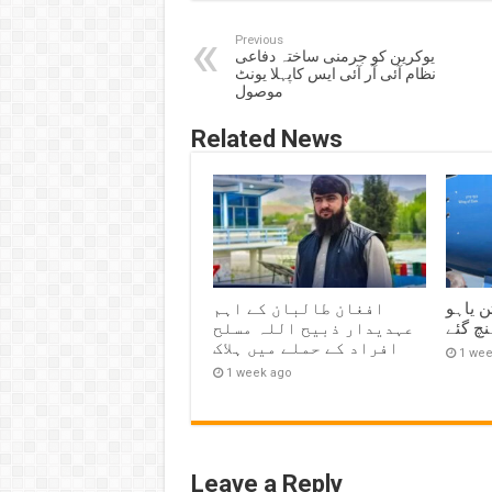
Previous
یوکرین کو جرمنی ساختہ دفاعی
نظام آئی آر آئی ایس کاپہلا یونٹ
موصول
Related News
ن یاہو
افغان طالبان کے اہم
نچ گئے
عہدیدار ذبیح اللہ مسلح
افراد کے حملے میں ہلاک
1 we
1 week ago
Leave a Reply