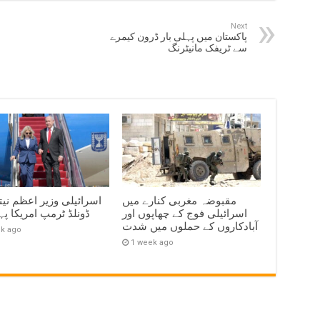
Next
پاکستان میں پہلی بار ڈرون کیمرے
سے ٹریفک مانیٹرنگ
مقبوضہ مغربی کنارے میں
اسرائیلی وزیر اعظم نیت
اسرائیلی فوج کے چھاپوں اور
ڈونلڈ ٹرمپ امریکا پہ
آبادکاروں کے حملوں میں شدت
ek ago
1 week ago