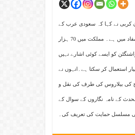
 کربی نے کہا کہ سعودی عرب کے
ساتھ سیکورٹی معاہدے کو برقرار رکھنا ہمارے مفاد میں ہے۔ مملکت میں 70 ہزار
اشنگٹن کو ایسے کوئی اشارے نہیں
ر استعمال کر سکتا ہے۔انہوں نے
اج کی بیلاروس کی طرف کی نقل و
لحدث کے نامہ نگاروں کے سوال کے
 کی مسلسل حمایت کی تعریف کی۔