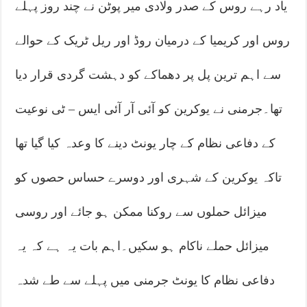
یاد رہے روس کے صدر ولادی میر پوٹن نے چند روز پہلے
روس اور کریمیا کے درمیان روڈ اور ریل ٹریک کے حوالے
سے اہم ترین پل پر دھماکے کو دہشت گردی قرار دیا
تھا۔جرمنی نے یوکرین کو آئی آر آئی ایس – ٹی نوعیت
کے دفاعی نظام کے چار یونٹ دینے کا وعدہ کیا گیا تھا
تاکہ یوکرین کے شہری اور دوسرے حساس حصوں کو
میزائل حملوں سے روکنا ممکن ہو جائے اور روسی
میزائل حملے ناکام ہو سکیں۔اہم بات یہ ہے کہ یہ
دفاعی نظام کا یونٹ جرمنی میں پہلے سے طے شدہ