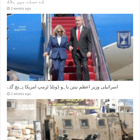
کے حملے میں ہلاک
2 weeks ago
اسرائیلی وزیر اعظم نیتن یاہو ڈونلڈ ٹرمپ امریکا پہنچ گئے
2 weeks ago