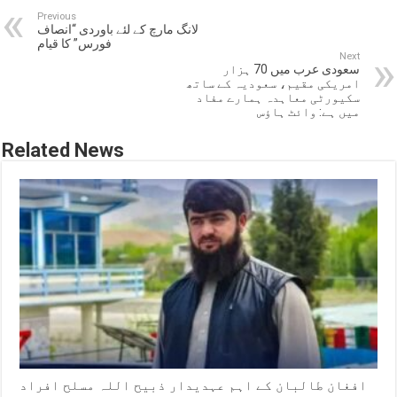
Previous
لانگ مارچ کے لئے باوردی “انصاف
فورس” کا قیام
Next
سعودی عرب میں 70 ہزار
امریکی مقیم، سعودیہ کے ساتھ
سکیورٹی معاہدہ ہمارے مفاد
میں ہے: وائٹ ہاؤس
Related News
افغان طالبان کے اہم عہدیدار ذبیح اللہ مسلح افراد