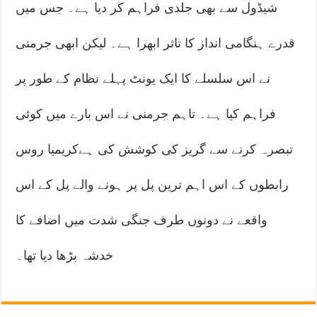
شیڈول سے بھی جلدی فراہم کر دیا ہے۔ جس میں
قدرے ہنگامی انداز کا تاثر ابھرا ہے۔ لیکن ابھی جرمنی
نے اس سلسلے کا ایک یونٹ پہلے نظام کے طور پر
فراہم کیا ہے۔ تاہم جرمنی نے اس بارے میں کوئی
تبصرہ کرنے سے گریز کی کوشش کی ہےکریمیا روس
رابطوں کے اس اہم ترین پل پر ہونے والے پل کے اس
واقعے نے دونوں طرف جنگی شدت میں اضافے کا
خدشہ بڑھا دیا تھا۔