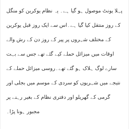
پہلا یونٹ موصول ہو گیا ہے۔ یہ نظام یوکرین کو منگل
کے روز منتقل کیا گیا ہے۔اس سے ایک روز قبل یوکرین
کے مختلف شہروں پر پیر کے روز دن کے رش والے
اوقات میں میزائل حملے کیے گئے تھے جس سے بہت
سارے لوگ ہلاک ہو گئے تھے۔روسی میزائل حملے کے
نتیجے میں شہریوں کو سردی کے موسم میں بجلی اور
گرمی کے گھریلو اور دفتری نظام کے بغیر رہنے پر
مجبور ہونا پڑا۔