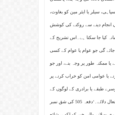
اہی، سیلر یا ایئر مین کو بغاوت،
اں انجام دینے سے روکنے کی کوشش
نہ کیا جا سکتا ہے۔اس تشریح کے
جائے گی جو عوام یا عوام کے کسی
 یا ممکنہ طور پر وجہ بنے، اور جو
 یا عوامی امن کو خراب کرنے پر
رے طبقے یا برادری کے لوگوں کے
خلاف ارتکاب جرم پر اکسائے یا ممکنہ طور پر اشتعال دلائے۔‘دفعہ 505 کی شق نمبر
ری پھیلانے والی خبر کو لکھے، شائع