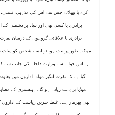
کرے یا پھیلائے جس سے اس کی مذہبی، نسلی، جا
برادری یا کسی بھی اور بنیاد پر دشمنی کے
برادری یا علاقائی گروہوں کے درمیان نفرت یا
ممکنہ طور پر نیت ہو، تو ایسے شخص کو سات سال
ہےاس حوالے سے وزارت داخلہ کی جانب سے کاب
گیا ہے کہ نفرت انگیز مواد، اداروں میں بغا
میڈیا پر بہت زیادہ ہو گئے ہیںسمری کے مطا
بھی بھرمار ہے۔ غلط خبریں ریاست کے اداروں ک
سکتی ہیں۔ غلط خبریں کسی گروہ اور کمیون