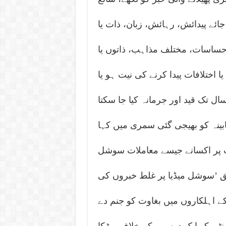
ئے پیدائش، رہائش، زبان، ذات یا
 احساسات، مختلف مذاہب، ذاتوں یا
 اختلافات پیدا کرنے کی نیت ہو یا
 تک قید اور جرمانہ کیا جا سکتا
ینہ کو بھیجی گئی سمری میں کہا
وت پر اکسانے جیسے معاملات سوشل
بق ’سوشل میڈیا پر غلط خبروں کی
ے اہلکاروں میں بغاوت کو جنم دے
ٹی کو ایک دوسرے کے خلاف بھڑکا