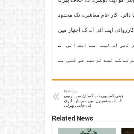
 دائرہ کار عام معاشرے تک محدود
رروائی ایف آئی اے کے اختیار میں
ہ نہیں تھی اس لیے اسے ایف آئی اے
رنے کے لیے ترمیم کی گئی ہے
Previous
چینی کمپنیوں نے پاکستان میں اربوں
کے نئے منصوبوں میں سرمایہ کاری
کی حامی بھرلی
Related News