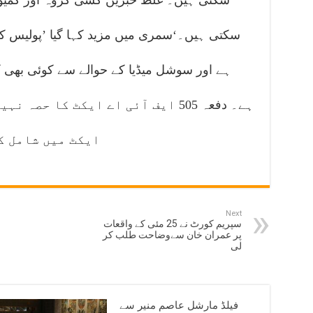
سکتی ہیں۔‘سمری میں مزید کہا گیا ’پولیس کا
ہے اور سوشل میڈیا کے حوالے سے کوئی بھی کا
ہے۔ دفعہ 505 ایف آئی اے ایکٹ کا حص
ایکٹ میں شامل ک
Next
سپریم کورٹ نے 25 مئی کے واقعات
پر عمران خان سےوضاحت طلب کر
لی
فیلڈ مارشل عاصم منیر سے