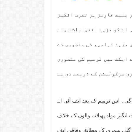
 پلیٹ فارمز پر نفرت انگیز
ی اے کو مزید اختیارات دینے
ں مزید ترامیم کی منظوری دے
ے ایکٹ میں ترمیم کی منظوری
ی سرکولیشن کے ذریعے دی ہے
گی۔ اس ترمیم کے بعد ایف آئی اے
انگیز مواد پھیلانے والوں کے خلاف
 گئی سمری کے مطابق وفاقی ایف