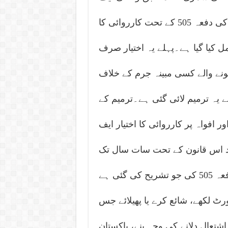
آئی اے کو اس ترمیم سے قبل تعزیرات پاکستان کی دفعہ 505 کے تحت کارروائی کا
ل کیا گیا ہے۔پہلے یہ اختیار صرف
ونے والے کسی مبینہ جرم کے خلاف
ے یہ ترمیم لائی گئی ہے۔ترمیم کے
افواہ پر کارروائی کا اختیار ایف
عد اس قانون کے تحت سات سال تک
قید کی سزا ہو سکے گی۔ قانون کی زبان میں دفعہ 505 کی جو تشریح کی گئی ہے
ورٹ لکھے، شائع کرے یا پھیلائے جس
اشتعال دلانے کی وجہ بنے، پاکستان