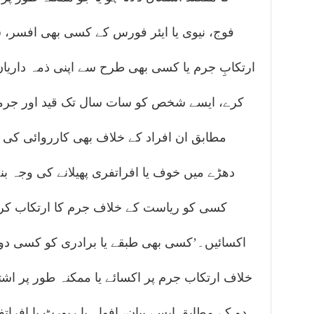
فوج، نیوی یا ایئر فورس کے کسی بھی افسر، سپ
ارتکابِ جرم یا کسی بھی طرح سے اپنی ذمہ داری
کرے، ایسے شخص کو سات سال تک قید اور جرما
مطابق ان افراد کے خلاف بھی کارروائی کی 
دھڑے میں خوف یا افراتفری پھیلانے کی وجہ بنے
کسی کو ریاست کے خلاف جرم کا ارتکاب کرنے
اکسائیں۔’کسی بھی طبقے یا برادری کو کسی دوس
دو کے مطابق ایسے بیان، افواہ یا رپورٹ یا افراتف