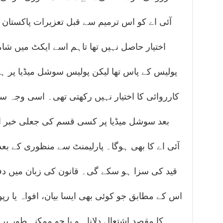
اختیار حاصل نہیں تھا تاہم اسے ایکٹ میں شام
پولیس کے پاس تھا لیکن پولیس سوشل میڈیا پر ہ
کارروائی کا اختیار نہیں رکھتی تھی۔ اسی وجہ س
بعد سوشل میڈیا پر کسی قسم کی جعلی خبر اور 
آئی اے کا بھی ہوگا۔ پارلیمنٹ سے منظوری کے ب
اس کے مطابق جو کوئی بھی ایسا بیان، افواہ یا رپ
کا مقصد اشتعال دلانا ہو یا جو ممکنہ طور پر 