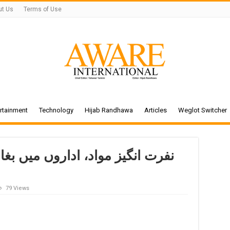
ut Us
Terms of Use
rtainment
Technology
Hijab Randhawa
Articles
Weglot Switcher
79 Views