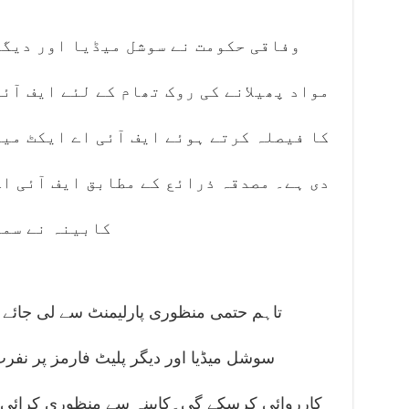
وفاقی حکومت نے سوشل میڈیا اور دیگر
مواد پھیلانے کی روک تھام کے لئے ایف آئ
کا فیصلہ کرتے ہوئے ایف آئی اے ایکٹ می
دی ہے۔ مصدقہ ذرائع کے مطابق ایف آئی ا
کابینہ نے سمر
تاہم حتمی منظوری پارلیمنٹ سے لی جائے 
سوشل میڈیا اور دیگر پلیٹ فارمز پر نفرت 
کارروائی کرسکے گی۔کابینہ سے منظوری کرائی