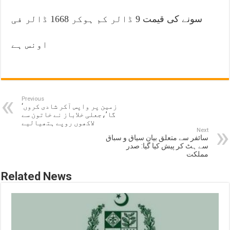
سونے کی قیمت 9 ڈالر کم ہوکر 1668 ڈالر فی
اونس ہے
Previous
‘زمین پر واپس آکر شادی کروں
گا’،جعلی خلاباز نے خاتون سے
لاکھوں روپے ہتھیالیے
Next
سائفر سے متعلق بیان سیاق و سباق
سے ہٹ کر پیش کیا گیا: صدر
مملکت
Related News