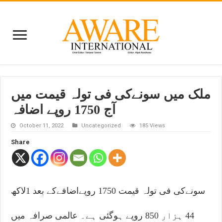
ملک میں سونےکی فی تولہ قیمت میں
آج 1750 روپے اضافہ
October 11, 2022
Uncategorized
185 Views
Share
سونےکی فی تولہ قیمت 1750 روپےاضافےکے بعد 1لاکھ
44 ہزار 850 روپے ہوگئی ہے۔ عالمی صرافہ میں