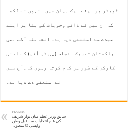
ٹویٹر پر اپنے ایک بیان میں انہوں نے لکھا
کہ آج میں نے ذاتی وجوہات کی بنا پر اپنے
عہدے سے استعفیٰ دیا ہے۔ انشاللہ آگے بھی
پاکستان تحریک انصاف (پی ٹی آئی) کے ادنی
کارکن کے طور پر کام کرتا رہوں گا۔آج میں
نےاستعفی دے دیا ہے۔
Previous
سابق وزیراعظم میاں نواز شریف
کی عام انتخابات سے قبل وطن
واپسی کا منصوبہ