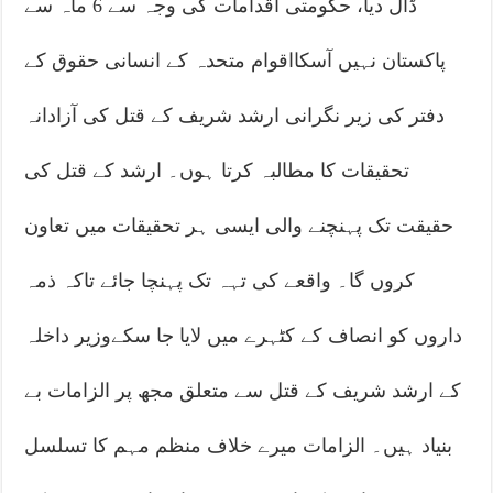
ڈال دیا، حکومتی اقدامات کی وجہ سے 6 ماہ سے
پاکستان نہیں آسکااقوام متحدہ کے انسانی حقوق کے
دفتر کی زیر نگرانی ارشد شریف کے قتل کی آزادانہ
تحقیقات کا مطالبہ کرتا ہوں۔ ارشد کے قتل کی
حقیقت تک پہنچنے والی ایسی ہر تحقیقات میں تعاون
کروں گا۔ واقعے کی تہہ تک پہنچا جائے تاکہ ذمہ
داروں کو انصاف کے کٹہرے میں لایا جا سکےوزیر داخلہ
کے ارشد شریف کے قتل سے متعلق مجھ پر الزامات بے
بنیاد ہیں۔ الزامات میرے خلاف منظم مہم کا تسلسل