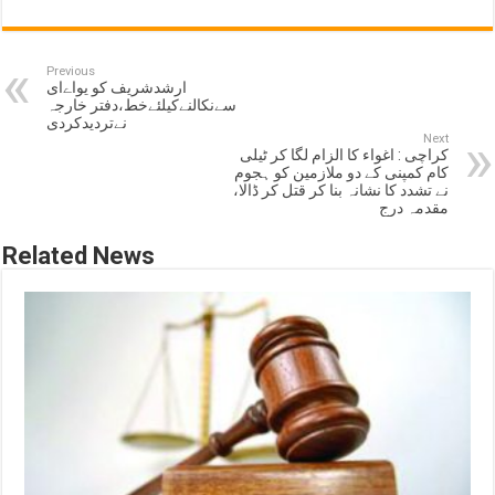
Previous
ارشدشریف کو یواےای
سےنکالنےکیلئےخط،دفتر خارجہ
نےتردیدکردی
Next
کراچی : اغواء کا الزام لگا کر ٹیلی
کام کمپنی کے دو ملازمین کو ہجوم
نے تشدد کا نشانہ بنا کر قتل کر ڈالا،
مقدمہ درج
Related News