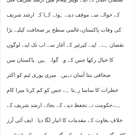
کے حوالے سے موقف دیتے ہوئے کہا کہ ارشد شریف
کی وفات پاکستان،عالمی سطح پر صحافت کیلیے بڑا
نقصان ہے۔ اپنے کیرئیر کے آغاز سے اب تک اپنے لوگوں
کا خیال رکھا جس کے وہ گواہ ہیں۔پاکستان میں
صحافی بننا آسان نہیں۔ میری پوری ٹیم کو اکثر
خطرات کا سامنا رہتا ہے جس کو کم کرنا میرا کام
ہے،حکومت نے تحفظ دینے کے بجائے ارشد شریف کے
خلاف بغاوت کے مقدمات کا انبار لگا دیا۔ ایف آئی آرز