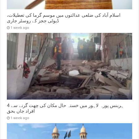
اسلام آباد کی ضلعی عدالتوں میں موسم گرما کی تعطیلات،
ڈیوٹی ججز کے روسٹر جاری
1 week ago
ہربنس پورہ لاہور میں خستہ حال مکان کی چھت گرنے سے 4
افراد جاں بحق
1 week ago