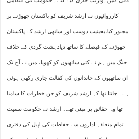
کاٹی گئیں۔وارنٹ جاری کیے گئے۔ حکومت کی انتقامی
کارروائیوں نے ارشد شریف کو پاکستان چھوڑنے پر
مجبور کیا،بحیثیت دوست اور ساتھی ارشد کے پاکستان
چھوڑنے کے فیصلے کا ساتھ دیادہشت گردی کے خلاف
جنگ میں ہم نے کئی ساتھیوں کو کھویا، میں نے آج تک
ان ساتھیوں کے خاندانوں کی کفالت جاری رکھی ہوئی
ہے۔ جانتا تھا کہ ارشد شریف کو جن خطرات کا سامنا
تھا وہ حقائق پر مبنی تھے۔ ارشد نے حکومت سمیت
تمام متعلقہ اداروں سے حفاظت کی اپیل کی دفتری