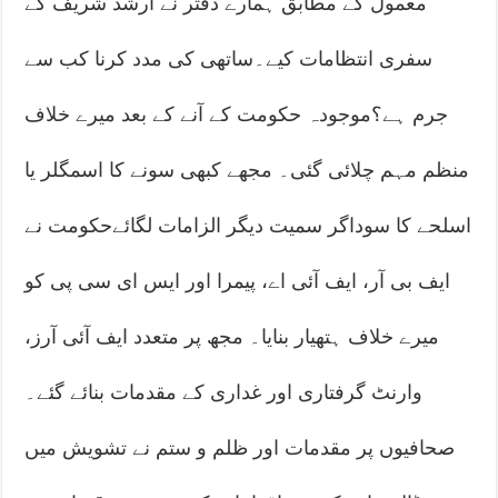
معمول کے مطابق ہمارے دفتر نے ارشد شریف کے
سفری انتظامات کیے۔ساتھی کی مدد کرنا کب سے
جرم ہے؟موجودہ حکومت کے آنے کے بعد میرے خلاف
منظم مہم چلائی گئی۔ مجھے کبھی سونے کا اسمگلر یا
اسلحے کا سوداگر سمیت دیگر الزامات لگائے‏حکومت نے
ایف بی آر، ایف آئی اے، پیمرا اور ایس ای سی پی کو
میرے خلاف ہتھیار بنایا۔ مجھ پر متعدد ایف آئی آرز،
وارنٹ گرفتاری اور غداری کے مقدمات بنائے گئے۔
صحافیوں پر مقدمات اور ظلم و ستم نے تشویش میں