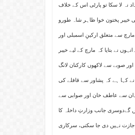
د نہ لا سکا تو پارٹی اس کے خلاف
ی خیبر پختون خوا ظاہر شاہ طورو
 مارچ سے متعلق ارکینِ اسمبلی اور
وں نے بتایا کہ مارچ کے لیے خیبر
روانہ ہوں گے اور صوبے سے لاکھوں کارکنان لانگ
 کہا ہے کہ پشاور سے قافلے کی
ردان سے عاطف خان اور صوابی سے
ں گےدوسری جانب وزارتِ داخلہ کا
اجازت نہیں دی جا سکتی، سرکاری