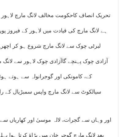
تحریک انصاف کاحکومت مخالف لانگ مارچ لاہور سے 
ہے لانگ مارچ کی قیادت میں لاہور کے فیروز پور
لبرٹی چوک سے لانگ مارچ شروع ہو کر اچھرہ، 
آزادی چوک پہنچے گاآزادی چوک لاہور سے لانگ 
کے، کامونکی اور گوجرانولہ سے ہوتے ہو
سیالکوٹ سے لانگ مارچ واپس سمبڑیال کے راست
اور وہاں سے گجرات، لالہ موسیٰ اور کھاریاں سے 
بعد لانگ مارچ گوجر خان میں پڑاؤ کرتا ہوا پہل