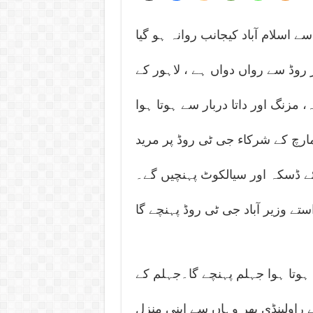
اسلام آباد کیجانب روانہ ہو گیا
 روڈ سے رواں دواں ہے ، لاہور کے
مزنگ اور داتا دربار سے ہوتا ہوا
مارچ کے شرکاء جی ٹی روڈ پر مرید
ئے ڈسکہ اور سیالکوٹ پہنچیں گے۔
ے وزیر آباد جی ٹی روڈ پہنچے گا
ہوتا ہوا جہلم پہنچے گا۔جہلم کے
ے راولپنڈی پھر وہاں سے اپنی منزل