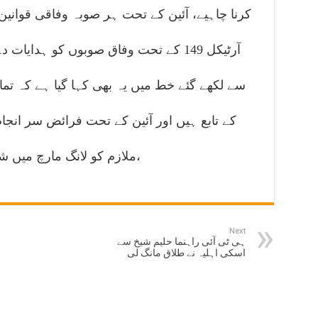
کرنا چاہیے، آئین کے تحت ہر صوبہ وفاقی قوانین پر
آرٹیکل 149 کے تحت وفاق صوبوں کو ہدا
سے لکھے گئے خط میں یہ بھی کہا گیا ہے کہ تما
کے تابع ہیں اور آئین کے تحت فرائض سر انجا
ملازم کو لانگ مارچ میں شرکت کی اجازت نہیں دی جائے گی،
Next
ہی ٹی آئی راہنما حلیم شیخ سے
اسکی اہلیہ نے طلاق مانگ لی