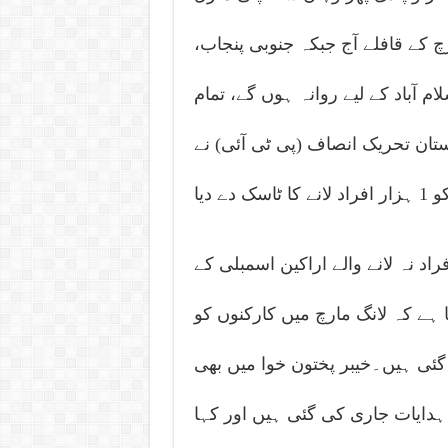
چ کے قافلے آج جبکہ جنوبی پنجاب،
م آباد کے لیے روانہ ہوں گے، تمام
ر پاکستان تحریک انصاف (پی ٹی آئی) نے
اد نہ لانے والے اراکین اسمبلی کے
 ہے کہ لانگ مارچ میں کارکنوں کو
 گئی ہیں۔خیبر پختون خوا میں بھی
ہزار افراد لانے کی ہدایات جاری کی گئی ہیں اور کہا