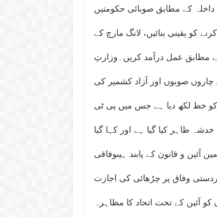
داخلہ کے مطابق صوبائی حکومتیں
ے کو یقینی بنائیں، لانگ مارچ کے
کے مطابق عمل درآمد کریں۔وزارتِ
 چاروں صوبوں اور آزاد کشمیر کی
 کو خط لکھ دیا ہے جس میں پی ٹی
خدشہ ظاہر کیا گیا ہے اور کہا گیا
 آئین و قانون کے پابند ہیںوفاقی
ردستی وفاق پر چڑھائی کی اجازت
کو آئین کے تحت اتحاد کا مظاہرہ