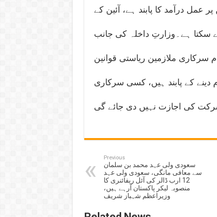
 عمل درآمد کا پابند ہے، آئین کے
یات دے سکتا ہے۔وزارتِ داخلہ کی جانب
م سرکاری ملازمین ریاستی قوانین
م دینے کے پابند ہیں، کسی سرکاری
Previous
سعودی ولی عہد محمد بن سلمان
سے معافی مانگی، سعودی ولی عہد
12 ارب ڈالر کی آئل ریفائنری کا
منصوبہ لیکر پاکستان آرہے ہیں،
وزیراعظم شہباز شریف
Related News