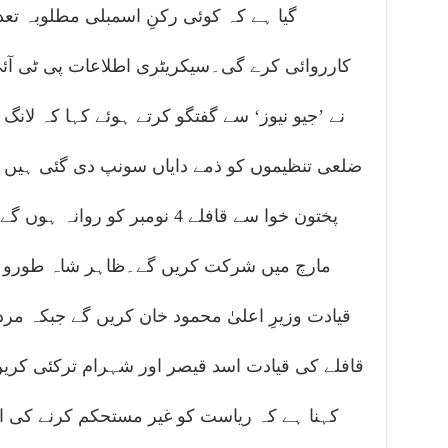
گیا ہے کہ کوئی رکنِ اسمبلی مطلوبہ تعدا
کارروائی کرے گی۔سیکریٹری اطلاعات پی ٹی آئ
نے ’جیو نیوز‘ سے گفتگو کرتے ہوئے کہا کہ لانگ
ضلعی تنظیموں کو ذمے دایاں سونپ دی گئی ہیں۔انہ
پختون خوا سے قافلے 4 نومبر کو 
مارچ میں شرکت کریں گے۔ظاہر شاہ طورو نے
قیادت وزیرِ اعلیٰ محمود خان کریں گے جبکہ م
قافلے کی قیادت اسد قیصر اور شہرام ترکئی کری
کہنا ہے کہ ریاست کو غیر مستحکم کرنے کی 