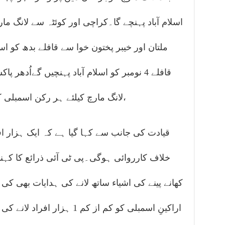
اسلام آباد پہنچے گا۔کراچی اور کوئٹہ سے لانگ مار
ملتان اور خیبر پختون خوا سے قافلے بدھ کو اسلا
قافلے 4 نومبر کو اسلام آباد پہنچیں گےاُدھ
لانگ مارچ کیلئے ہر رکن اسمبلی کو 1 ہزار افراد لانے کا ٹاسک دے دیا،
قیادت کی جانب سے کہا گیا ہے کہ ایک ہزار افر
خلاف کارروائی ہوگی۔پی ٹی آئی ذرائع کا کہنا
کھانے پینے کی اشیاء ساتھ لانے کی ہدایات بھی کی
اراکینِ اسمبلی کو کم از کم 1 