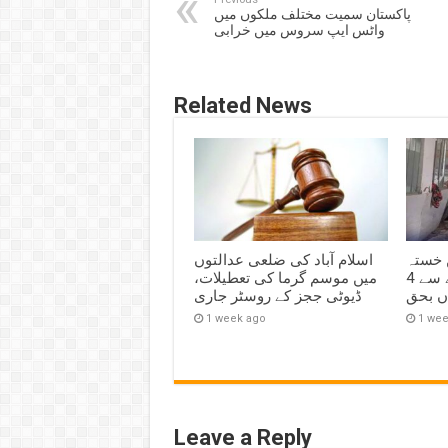
پاکستان سمیت مختلف ملکوں میں
واٹس ایپ سروس میں خرابی
Related News
 خستہ
اسلام آباد کی ضلعی عدالتوں
حال مکان کی چھت گرنے سے 4
میں موسم گرما کی تعطیلات،
اں بحق
ڈیوٹی ججز کے روسٹر جاری
1 week ago
1 we
Leave a Reply