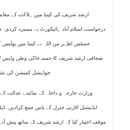
ارشد شریف کی کینیا میں ہلاکت کے معام
درخواست اسلام آباد ہائیکورٹ نے مسترد کردی۔
جسٹس اطہر من اللہ نے کینیا میں پولیس 
صحافی ارشد شریف کا جسد خاکی وطن واپس لانے
جوڈیشل کمیشن کی تش
وزارت خارجہ و داخلہ کے نمائندے عدالت کے
ایڈیشنل اٹارنی جنرل کے پاس جمع کرادیں۔ڈپٹ
موقف اختیار کیا کہ ارشد شریف کے ساتھ پیش آنے 