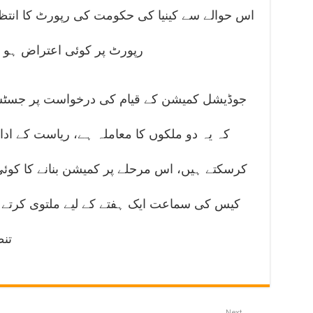
اس حوالے سے کینیا کی حکومت کی رپورٹ کا انتظار
رپورٹ پر کوئی اعتراض ہو ت
جوڈیشل کمیشن کے قیام کی درخواست پر جسٹس 
کہ یہ دو ملکوں کا معاملہ ہے، ریاست کے ادا
کرسکتے ہیں، اس مرحلے پر کمیشن بنانے کا کوئی 
کیس کی سماعت ایک ہفتے کے لیے ملتوی کرتے 
تنظ
Next