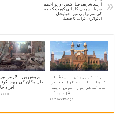
ارشد شریف قتل کیس ،وزیرِ اعظم
شہباز شریف کا ہائی کورٹ کے جج
کی سربراہی میں جوڈیشل
انکوائری کرانے کا فیصلہ
رینٹ ٹربیونل کا یکطرفہ
ہربنس پورہ لاہور میں
فیصلہ کالعدم قرار،فریقِ
مخالف کو پورا موقع دینا
افراد ج
لازم ہوگا
ek ago
2 weeks ago