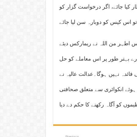
 کيا جائے، اگر درخواست گزار کو
و اس کیس کو دوبارہ سن لیا جائے
اطہر من اللہ نے ریمارکس دیئے
رے بہتر طور پر اس معاملے کو حل
فائدہ نہیں ہوگا۔عدالت عالیہ نے
ہوئے انکوائری سے متعلق صحافتی
یموں کو آگاہ رکھنے کا حکم دے دیا
Previous