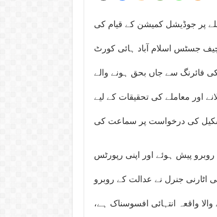
لے پر جوڈیشل کمیشن کے قیام کی
چیف جسٹس اسلام آباد ہائی کورٹ
کی فائرنگ سے جاں بحق ہونے والے
 اور معاملے کی تحقیقات کے لیے
کیل کی درخواست پر سماعت کی
 روبرو پیش ہوئے اور اپنی رپورٹس
ی اٹارنی جنرل نے عدالت کے روبرو
والا واقعہ انتہائی افسوسناک ہے،