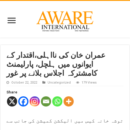
عمران خان کی نااہلی،اقتدار کے
ایوانوں میں ہلچل، پارلیمنٹ
کامشترکہ اجلاس بلانے پر غور
October 22, 2022
Uncategorized
179 Views
Share
توشہ خانہ کیس میں الیکشن کمیشن کی جانب سے