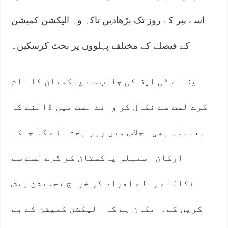
اسے پیر کے روز تک بڑھادیں تاکہ وہ الیکشن کمیشن
کے فیصلے کے مختلف پہلووں پر بحث کرسکیں۔
ایف اے ٹی ایف کی جانب سے پاکستان کا نام
گرے لسٹ سے نکال کر وائٹ لسٹ میں ڈالنے کا
معاملہ بھی اجلاس میں زیر بحث آئے گا جبکہ
ارکان اسمبلی پاکستان کو گرے لسٹ سے
نکالنے والے افراد کو خراج تحسیشن پیش
کرین گے۔امکان ہے کہ الیکشن کمیشن کے بے