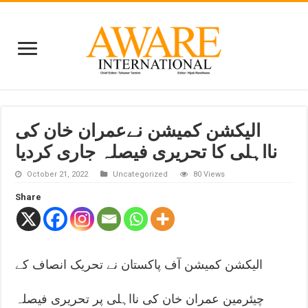
الیکشن کمیشن نےعمران خان کی
نااہلی کا تحریری فیصلہ جاری کردیا
October 21, 2022
Uncategorized
80 Views
Share
الیکشن کمیشن آف پاکستان نے تحریک انصاف کے
چیئرمین عمران خان کی نااہلی پر تحریری فیصلہ