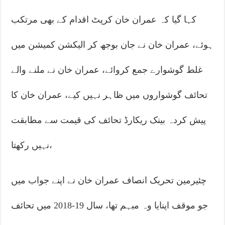
کہا گیا کہ عمران خان کرپٹ اقدام کے بھی مرتکب
ہوئے، عمران خان نے جان بوجھ کر الیکشن کمیشن میں
غلط گوشوارے جمع کروائے، عمران خان نے ملنے والے
تحائف گوشواروں میں ظاہر نہیں کیے، عمران خان کا
پیش کردہ بینک ریکارڈ تحائف کی قیمت سے مطابقت
نہیں رکھتا،
چئیرمین تحریک انصاف عمران خان نے اپنے جواب میں
جو موقف اپنایا وہ مبہم تھا، سال 19-2018 میں تحائف