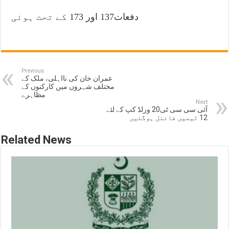
دفعات137 اور 173 کے تحت ہوئی
Previous
عمران خان کی نااہلی، ملک کے
مختلف شہروں میں کارکنوں کے
مظاہرے
Next
آئی سی سی ٹی20 ورلڈ کپ کے لئے
12 ٹیمیں فائنل ہوگئیں
Related News