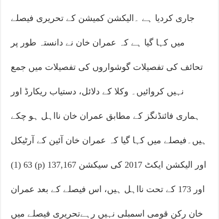
جاری کردیا ہے ۔الیکشن کمیشن کے تحریری فیصلے
میں کہا گیا ہے کہ عمران خان نے دانستہ طور پر
تحائف کی تفصیلات گوشواروں کی تفصیلات میں جمع
نہیں کروائیں۔ وکلا کے دلائل، دستیاب ریکارڈ اور
ہماری فائنڈنگز کے مطابق عمران خان نااہل ہو چکے
ہیں۔فیصلے میں کہا گیا کہ عمران خان آئین کے آرٹیکل
63 (1) (p) اور الیکشن ایکٹ 2017 کی سیکشن 137,167
اور 173 کے تحت نااہل ہیں، اس فیصلے کے بعد عمران
خان رکن قومی اسمبلی نہیں رہےتحریری فیصلے میں