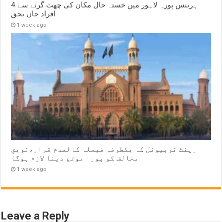
ہربنس پورہ لاہور میں خستہ حال مکان کی چھت گرنے سے 4
افراد جاں بحق
1 week ago
رینٹ ٹربیونل کا یکطرفہ فیصلہ کالعدم قرار،فریقِ
مخالف کو پورا موقع دینا لازم ہوگا
1 week ago
Leave a Reply