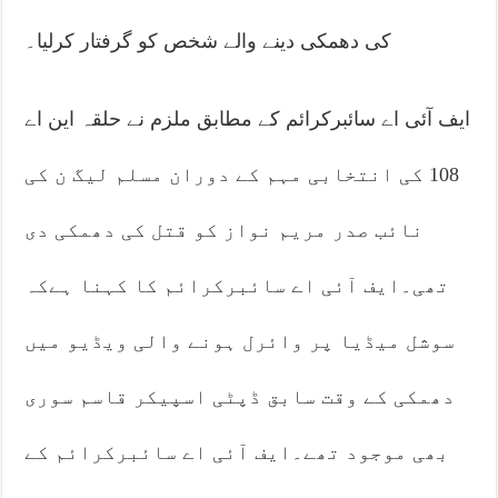
کی دھمکی دینے والے شخص کو گرفتار کرلیا۔
ایف آئی اے سائبرکرائم کے مطابق ملزم نے حلقہ این اے
108 کی انتخابی مہم کے دوران مسلم لیگ ن کی
نائب صدر مریم نواز کو قتل کی دھمکی دی
تھی۔ایف آئی اے سائبرکرائم کا کہنا ہےکہ
سوشل میڈیا پر وائرل ہونے والی ویڈیو میں
دھمکی کے وقت سابق ڈپٹی اسپیکر قاسم سوری
بھی موجود تھے۔ایف آئی اے سائبرکرائم کے