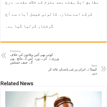
مطابق ایک ہفتے بعد ملزم کے خلاف مقدمہ درج
کرکے اسے ستارہ کالونی فیصل آباد سے آج
گرفتار کرلیا گیا ہے۔
Previous
کوئی بھی آئین وقانون کی خلاف
ورزی نہ کرے، ورنہ اس کے نتائج ہوں
گے: چیف جسٹس
Next
کینیڈا نے ایران پر نئی پابندیاں عائد کر
دیں
Related News