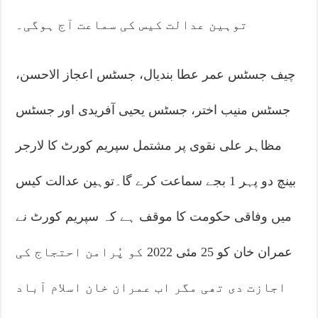
توہین عدالت کیس کی سماعت آج ہوگی۔
چیف جسٹس عمر عطا بندیال، جسٹس اعجاز الاحسن،
جسٹس منیب اختر، جسٹس یحیی آفریدی اور جسٹس
مظاہر علی نقوی پر مشتمل سپریم کورٹ کا لارجر
بینچ دو پہر 1 بجے سماعت کرے گا۔توہین عدالت کیس
میں وفاقی حکومت کا موقف ہے کہ سپریم کورٹ نے
عمران خان کو 25 مئی 2022 کو پُرامن احتجاج کی
اجازت دی تھی مگر اب عمران خان اسلام آباد