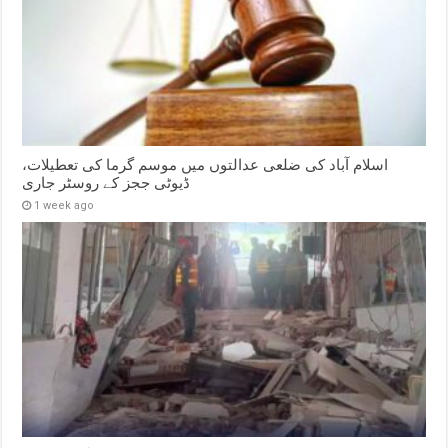
اسلام آباد کی ضلعی عدالتوں میں موسم گرما کی تعطیلات،
ڈیوٹی ججز کے روسٹر جاری
1 week ago