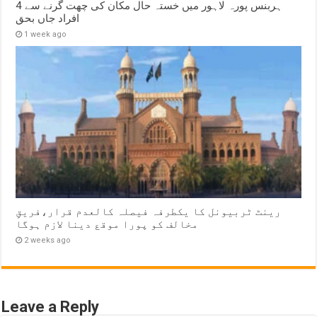
ہربنس پورہ لاہور میں خستہ حال مکان کی چھت گرنے سے 4
افراد جاں بحق
1 week ago
رینٹ ٹربیونل کا یکطرفہ فیصلہ کالعدم قرار،فریقِ
مخالف کو پورا موقع دینا لازم ہوگا
2 weeks ago
Leave a Reply