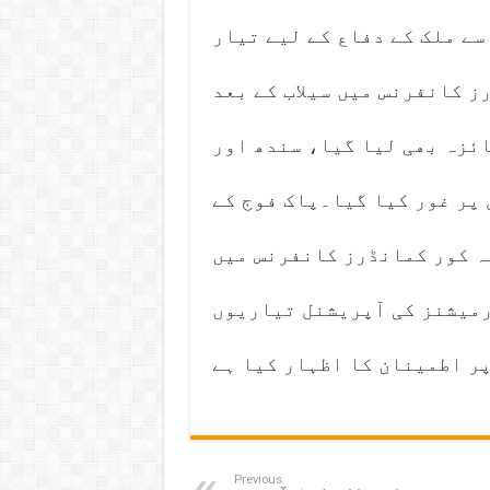
سے ملک کے دفاع کے لیے تیار
رز کانفرنس میں سیلاب کے بعد
ئزہ بھی لیا گیا، سندھ اور
 پر غور کیا گیا۔پاک فوج کے
کہ کور کمانڈرز کانفرنس میں
رمیشنز کی آپریشنل تیاریوں
ر اطمینان کا اظہار کیا ہے
Previous