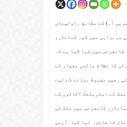
س پی آر) کے مطابق راولپنڈی
کی سربراہی میں کور کمانڈرز
کانفرنس میں کہا گیا ہے کہ
ٹی کا نظام عالمی معیار کے
ی رجیم مضبوط بنانے کے لیے
ملک کے اسٹریٹجک اثاثوں کے
انڈرز کانفرنس میں ملک کی
حال کا جائزہ لیا گیا۔آرمی