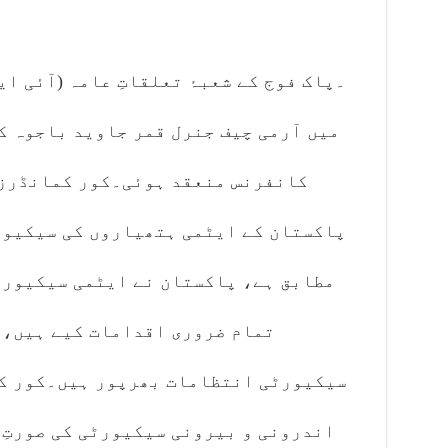
۔پاک فوج کے شعبۂ تعلقاتِ عامہ (آئی ای
میں آرمی چیف جنرل قمر جاوید باجوہ 
کانفرنس منعقد ہوئی۔کور کمانڈرز 
پاکستان کے ایٹمی ہتھیاروں کی سیکیور
مطابق ہے، پاکستان نے ایٹمی سیکیورٹ
تمام ضروری اقدامات کیے ہیں، 
سیکیورٹی انتظامات بھرپور ہیں۔کور کم
اندرونی و بیرونی سیکیورٹی کی صورتِ 