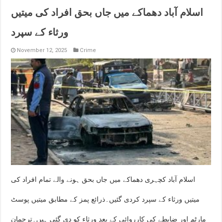
اسلام آباد دھماکے میں جاں بحق افراد کی میتیں
ورثاء کے سپرد
November 12, 2025
Crime
اسلام آباد کچہری دھماکے میں جاں بحق ہونے والے تمام افراد کی
میتیں ورثاء کے سپرد کردی گئیں۔ذرائع پمز کے مطابق میتیں پوسٹ
مارٹم اور ضابطے کی کارروائی کے بعد ورثاء کو دی گئی ہیں۔ترجمان