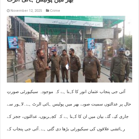
November 12, 2025
Crime
آئی جی پنجاب عثمان انور کا کہنا ہے کہ موجودہ سیکیورٹی صورتِ
حال پر عدالتوں سمیت صوبے بھر میں پولیس ہائی الرٹ ہے۔لاہور سے
جاری کیے گئے بیان میں ان کا کہنا ہے کہ کچہریوں، عدالتوں، ججز کے
رہائشی علاقوں کی سیکیورٹی بڑھا دی گئی ہے۔آئی جی پنجاب کے