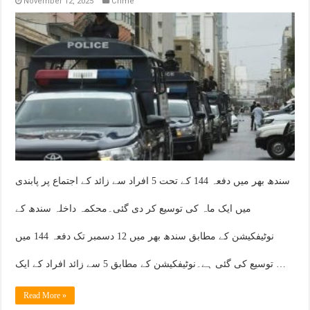
November 12, 2025
Crime
سندھ بھر میں دفعہ 144 کے تحت 5 افراد سے زائد کے اجتماع پر پابندی
میں ایک ماہ کی توسیع کر دی گئی۔محکمہ داخلہ سندھ کے
نوٹیفکیشن کے مطابق سندھ بھر میں 12 دسمبر تک دفعہ 144 میں
توسیع کی گئی ہے۔نوٹیفکیشن کے مطابق 5 سے زائد افراد کے ایک …
Read More »