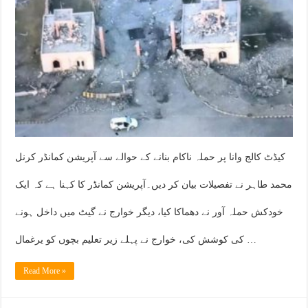
کیڈٹ کالج وانا پر حملہ ناکام بنانے کے حوالے سے آپریشن کمانڈر کرنل
محمد طاہر نے تفصیلات بیان کر دیں۔آپریشن کمانڈر کا کہنا ہے کہ ایک
خودکش حملہ آور نے دھماکا کیا، دیگر خوارج نے گیٹ میں داخل ہونے
کی کوشش کی، خوارج نے پہلے زیر تعلیم بچوں کو یرغمال …
Read More »