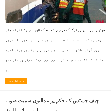
موٹر وے پر بس اور ٹرک کے درمیان تصادم کے نتیجے میں 3 افراد جاں
بحق ہو گئے۔افسوسناک حادثہ موٹروے ایم ٹو بھیرہ کے قریب
پیش آیا، اطلاع ملتے ہی موٹر وے پولیس موقع پر پہنچ گئی،
حادثے کے نتیجے میں بس ڈرائیور اور ہوسٹس موقع پر جاں بحق
ہو …
Read More »
چیف جسٹس کے حکم پر عدالتوں سمیت صوبے
بھر میں پولیس ہائی الرٹ