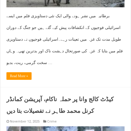
برطانیہ میں نشر ہونے والی ایک نئی دستاویزی فلم میں ایسے
اسرائیلی فوجیوں کے انکشافات پیش کیے گئے ہیں جو جنگ کے دوران
طویل مدت تک غزہ میں تعینات رہے۔اسرائیلی فوجیوں نے دستاویزی
فلم میں بتایا کہ غزہ کی صورتحال دہشت ناک اور بدترین تھی۔ وہاں
سخت گرمی، ریت، بدبو …
Read More »
کیڈٹ کالج وانا پر حملہ ناکام، آپریشن کمانڈر
کرنل محمد طاہر نے تفصیلات بتا دیں
November 12, 2025
Crime