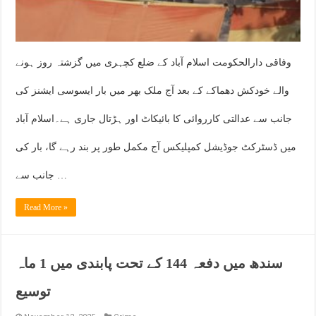
وفاقی دارالحکومت اسلام آباد کے ضلع کچہری میں گزشتہ روز ہونے
والے خودکش دھماکے کے بعد آج ملک بھر میں بار ایسوسی ایشنز کی
جانب سے عدالتی کارروائی کا بائیکاٹ اور ہڑتال جاری ہے۔اسلام آباد
میں ڈسٹرکٹ جوڈیشل کمپلیکس آج مکمل طور پر بند رہے گا، بار کی
جانب سے …
Read More »
سندھ میں دفعہ 144 کے تحت پابندی میں 1 ماہ
توسیع