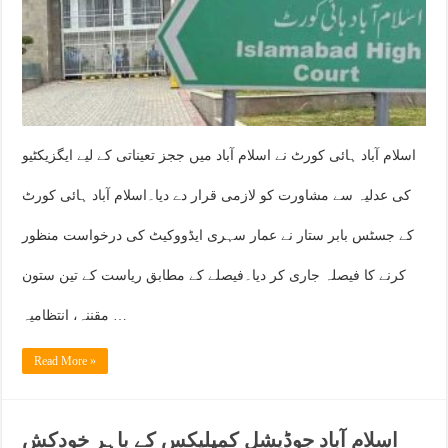
اسلام آباد ہائی کورٹ نے اسلام آباد میں ججز تعیناتی کے لیے ایگزیکٹیو
کی عدلیہ سے مشاورت کو لازمی قرار دے دیا۔اسلام آباد ہائی کورٹ
کے جسٹس بابر ستار نے عمار سہری ایڈووکیٹ کی درخواست منظور
کرنے کا فیصلہ جاری کر دیا۔فیصلے کے مطابق ریاست کے تین ستون
مقننہ، انتظامیہ …
Read More »
اسلام آباد جوڈیشل کمپلیکس کے باہر خودکش