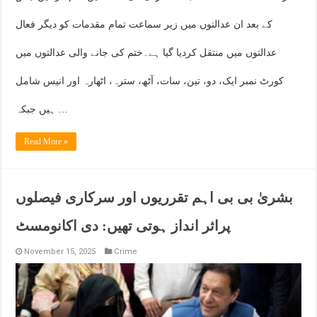
کے بعد ان عدالتوں میں زیر سماعت تمام مقدمات کو دیگر فعال
عدالتوں میں منتقل کردیا گیا ہے۔ختم کی جانے والی عدالتوں میں
کورٹ نمبر ایک، دو، تین، سات، آٹھ، سترہ، اٹھارہ اور انیس شامل
ہیں جبکہ …
Read More »
بشریٰ بی بی اہم تقرریوں اور سرکاری فیصلوں
پراثر انداز ہوتی تھیں: دی اکانومسٹ
November 15, 2025
Crime