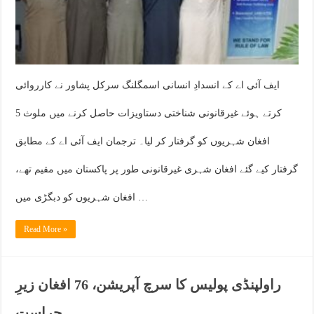
ایف آئی اے کے انسدادِ انسانی اسمگلنگ سرکل پشاور نے کارروائی
کرتے ہوئے غیرقانونی شناختی دستاویزات حاصل کرنے میں ملوث 5
افغان شہریوں کو گرفتار کر لیا۔ ترجمان ایف آئی اے کے مطابق
گرفتار کیے گئے افغان شہری غیرقانونی طور پر پاکستان میں مقیم تھے،
افغان شہریوں کو دبگڑی میں …
Read More »
راولپنڈی پولیس کا سرچ آپریشن، 76 افغان زیرِ
حراست