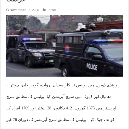
November 16, 2025
Crime
راولپنڈی ڈویژن میں پولیس نے کلر سیداں، روات، گوجر خان، چونترہ،
دھمیال اور کہوٹہ میں سرچ آپریشن کیا۔پولیس کے مطابق سرچ
آپریشنز میں 1375 گھروں، 412 دکانوں، 28 ہوٹلز اور 1709 افراد کے
کوائف چیک کیے۔پولیس کے مطابق سرچ آپریشنز کے دوران 76 غیر