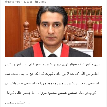
November 15, 2025
Crime
سپریم کورٹ کے سینئر ترین جج جسٹس منصور علی شاہ اور جسٹس
اطہر من اللّٰہ کے بعد لاہور ہائی کورٹ کے ایک جج نے بھی عہدے سے
استعفیٰ دے دیا۔جسٹس شمس محمود مرزا نے استعفیٰ صدر پاکستان
کو بھجوا دیا، جسٹس شمس محمود مرزا نے اپنا چیمبر خالی کردیا۔
جسٹس شمس …