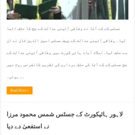
جسٹس کے کے آغا نے وفاقی آئینی عدالت کے جج کا حلف اٹھا
لیا۔ وفاقی آئینی عدالت کے چیف جسٹس امین الدین خان نے ان
سے حلف لیا۔اسلام آباد ہائی کورٹ میں وفاقی آئینی عدالت کے
جج جسٹس کے کے آغا کی حلف برداری کی تقریب کانفرنس روم میں
ہوئی۔ …
Read More »
لاہور ہائیکورٹ کے جسٹس شمس محمود مرزا
نے استفعیٰ دے دیا