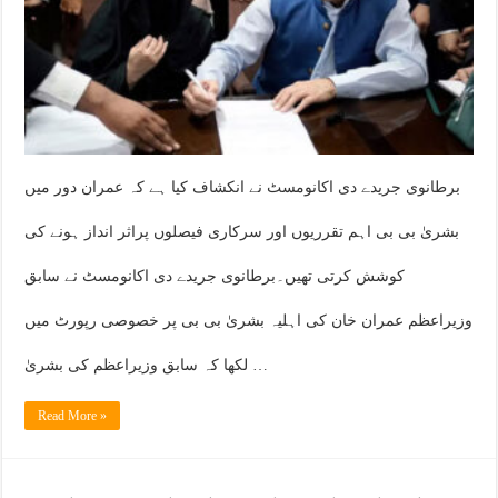
برطانوی جریدے دی اکانومسٹ نے انکشاف کیا ہے کہ عمران دور میں
بشریٰ بی بی اہم تقرریوں اور سرکاری فیصلوں پراثر انداز ہونے کی
کوشش کرتی تھیں۔برطانوی جریدے دی اکانومسٹ نے سابق
وزیراعظم عمران خان کی اہلیہ بشریٰ بی بی پر خصوصی رپورٹ میں
لکھا کہ سابق وزیراعظم کی بشریٰ …
Read More »