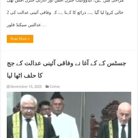
مراحل میں ہیں، ایڈووکیٹ جنرل آفس اور اٹارنی جنرل آفس بھی
خالی کروا لیا گیا ہے۔ذرائع کا کہنا ہے کہ وفاقی آئینی عدالت کی 2
عدالتیں سیکنڈ فلور …
Read More »
جسٹس کے کے آغا نے وفاقی آئینی عدالت کے جج
کا حلف اٹھا لیا
November 15, 2025
Crime