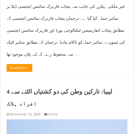
غیر ملکی ہیکرز کی جانب سے پنجاب فارنزک سائنس ایجنسی ڈیٹا پر
سائبر حملہ کیا گیا ہے۔ترجمان پنجاب فارنزک سائنس ایجنسی کے
مطابق پنجاب انفارمیشن ٹیکنالوجی بورڈ اور فارنزک سائنس ایجنسی
کی ٹیموں نے سائبر حملےکو ناکام بنادیا۔ترجمان کے مطابق سائبر اٹیک
سے محفوظ رہنے کے لیے پلان موجود تھا …
Read More »
لیبیا: تارکین وطن کی دو کشتیاں الٹنے سے 4
افراد ہلاک
November 16, 2025
Crime