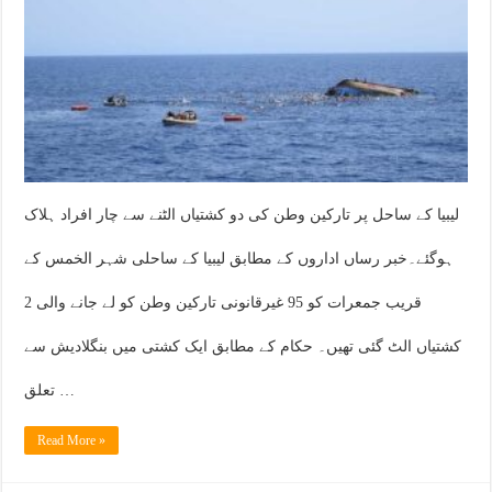
لیبیا کے ساحل پر تارکین وطن کی دو کشتیاں الٹنے سے چار افراد ہلاک
ہوگئے۔خبر رساں اداروں کے مطابق لیبیا کے ساحلی شہر الخمس کے
قریب جمعرات کو 95 غیرقانونی تارکین وطن کو لے جانے والی 2
کشتیاں الٹ گئی تھیں۔ حکام کے مطابق ایک کشتی میں بنگلادیش سے
تعلق …
Read More »