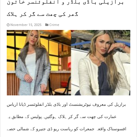
برازیلی باڈی بلڈر و انفلوئنسر خاتون
گھر کی چھت سے گر کر ہلاک
November 15, 2025
Crime
برازیل کی معروف نیوٹریشنسٹ اور باڈی بلڈر انفلوئنسر ڈیانا اریاس
عمارت کی چھت سے گر کر ہلاک ہوگئیں۔پولیس کے مطابق یہ
افسوسناک واقعہ جمعرات کو ریاست ریو ڈی جنیرو کے شمالی حصے