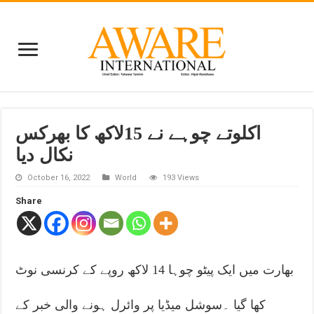
اکلوتے چوہے نے 15لاکھ کا بھرکس
نکال دیا
October 16, 2022
World
193 Views
Share
بھارت میں ایک پیٹو چوہا 14 لاکھ روپے کے کرنسی نوٹ
کھا گیا ۔سوشل میڈیا پر وائرل ہونے والی خبر کے