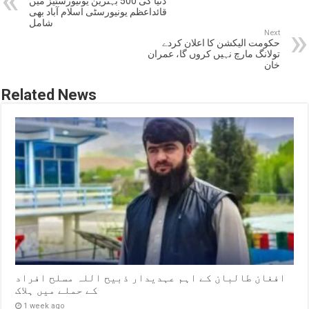
دنیا کی 500 بہترین یونیورسٹیز میں
قائداعظم یونیورسٹی اسلام آباد بھی
شامل
Next
حکومت الیکشن کا اعلان کردے
تولانگ مارچ نہیں کروں گا، عمران
خان
Related News
افغان طالبان کے اہم عہدیدار ذبیح اللہ مسلح افراد
کے حملے میں ہلاک
1 week ago