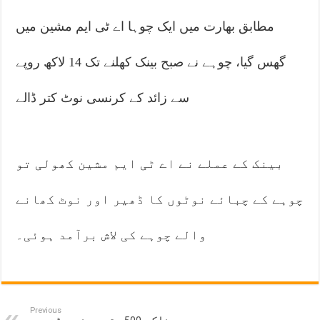
مطابق بھارت میں ایک چوہا اے ٹی ایم مشین میں
گھس گیا، چوہے نے صبح بینک کھلنے تک 14 لاکھ روپے
سے زائد کے کرنسی نوٹ کتر ڈالے
بینک کے عملے نے اے ٹی ایم مشین کھولی تو
چوہے کے چبائے نوٹوں کا ڈھیر اور نوٹ کھانے
والے چوہے کی لاش برآمد ہوئی۔
Previous