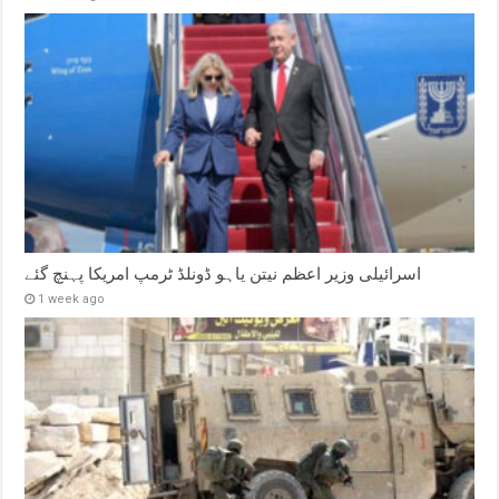
اسرائیلی وزیر اعظم نیتن یاہو ڈونلڈ ٹرمپ امریکا پہنچ گئے
1 week ago