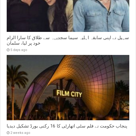
سہیل نے اپنی سابقہ اہلیہ سیما سجدیہہ سے طلاق کا سارا الزام
خود پر لیا، سلمان
5 days ago
پنجاب حکومت نے فلم سٹی اتھارٹی کا 16 رکنی بورڈ تشکیل دیدیا
2 weeks ago