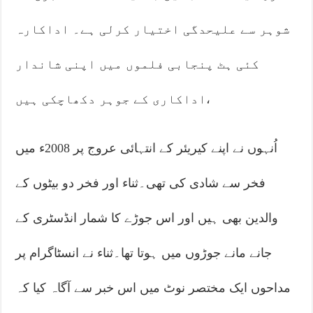
شوہر سے علیحدگی اختیار کرلی ہے۔ اداکارہ
کئی ہٹ پنجابی فلموں میں اپنی شاندار
اداکاری کے جوہر دکھاچکی ہیں،
اُنہوں نے اپنے کیریئر کے انتہائی عروج پر 2008ء میں
فخر سے شادی کی تھی۔ثناء اور فخر دو بیٹوں کے
والدین بھی ہیں اور اس جوڑے کا شمار انڈسٹری کے
جانے مانے جوڑوں میں ہوتا تھا۔ثناء نے انسٹاگرام پر
مداحوں ایک مختصر نوٹ میں اس خبر سے آگاہ کیا کہ