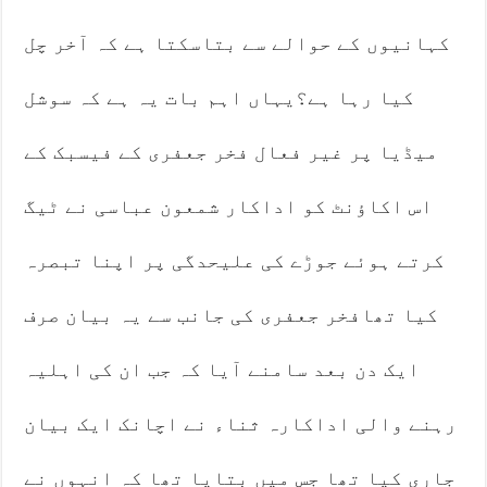
کہانیوں کے حوالے سے بتاسکتا ہے کہ آخر چل
کیا رہا ہے؟یہاں اہم بات یہ ہے کہ سوشل
میڈیا پر غیر فعال فخر جعفری کے فیسبک کے
اس اکاؤنٹ کو اداکار شمعون عباسی نے ٹیگ
کرتے ہوئے جوڑے کی علیحدگی پر اپنا تبصرہ
کیا تھافخر جعفری کی جانب سے یہ بیان صرف
ایک دن بعد سامنے آیا کہ جب ان کی اہلیہ
رہنے والی اداکارہ ثناء نے اچانک ایک بیان
جاری کیا تھا جس میں بتایا تھا کہ انہوں نے