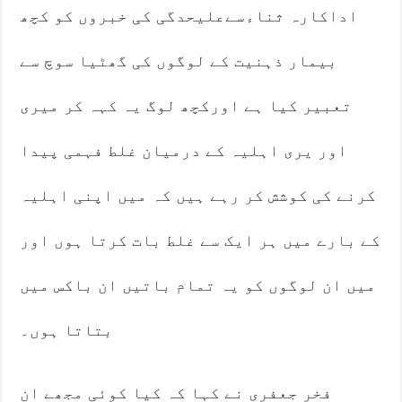
اداکارہ ثناءسےعلیحدگی کی خبروں کو کچھ
بیمار ذہنیت کے لوگوں کی گھٹیا سوچ سے
تعبیر کیا ہے اورکچھ لوگ یہ کہہ کر میری
اور یری اہلیہ کے درمیان غلط فہمی پیدا
کرنے کی کوشش کر رہے ہیں کہ میں اپنی اہلیہ
کے بارے میں ہر ایک سے غلط بات کرتا ہوں اور
میں ان لوگوں کو یہ تمام باتیں ان باکس میں
بتاتا ہوں۔
فخر جعفری نے کہا کہ کیا کوئی مجھے ان