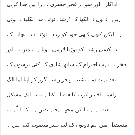
اداکارہ اور شوہر فخر جعفری نے راہیں جدا کرلی
ہیں، انہوں نے لکھا کہ ’رشتے ٹوٹنے سے تکلیف ہوتی
ہے لیکن کبھی کبھی خود کو زیادہ ٹوٹنے سے بچانے کے
لیے کسی رشتے کو توڑنا لازمی ہوتا ہے، میں نے اور
فخر نے بہت احترام کے ساتھ شادی کے کئی برسوں کے
بعد بہت سے نشیب و فراز سے گزر کر اپنا اپنا الگ
راستہ اختیار کرنے کا فیصلہ کیا ہے، یہ ایک مشکل
فیصلہ ہے لیکن مجھے پختہ یقین ہے کہ اللّٰہ نے
مستقبل میں ہم دونوں کے لیے بہتر منصوبے کیے ہیں‘۔